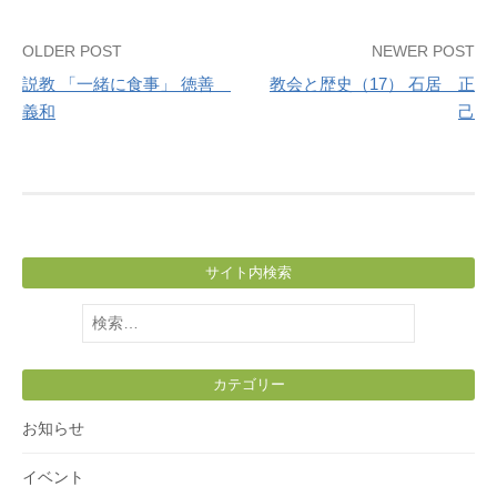
Post
OLDER POST
NEWER POST
説教 「一緒に食事」 徳善
教会と歴史（17） 石居 正
navigation
義和
己
サイト内検索
検
索:
カテゴリー
お知らせ
イベント