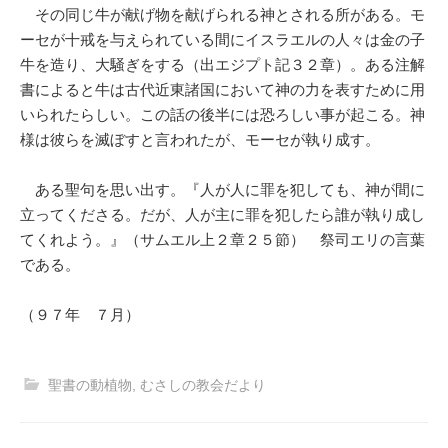
その同じ牛が献げ物を献げられる神とされる所がある。モ
ーセが十戒を与えられている間にイスラエルの人々は金の子
牛を造り、大騒ぎをする（出エジプト記３２章）。ある注解
書によると牛は古代近東諸国において神の力を表すために用
いられたらしい。この話の後半には恐ろしい事が起こる。神
様は彼らを滅ぼすと言われたが、モーセが執り成す。
ある聖句を思い出す。『人が人に罪を犯しても、神が間に
立ってくださる。だが、人が主に罪を犯したら誰が執り成し
てくれよう。』（サムエル上２章２５節） 祭司エリの言葉
である。
（９７年 ７月）
聖書の動植物
,
むさしの教会だより