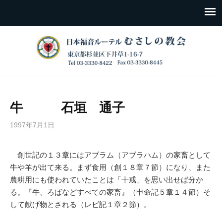
牛 石垣 通子
1997年7月1日
創世記の１３章にはアブラム（アブラハム）の家畜として
牛や羊が出て来る。まず食用（創１８章７節）になり、また
農耕用にも使われていたことは「十戒」を思い出せば分か
る。『牛、ろばなどすべての家畜』（申命記５章１４節）そ
して献げ物とされる（レビ記１章２節）。