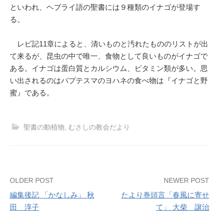
といわれ、ヘブライ語の聖書には９種類のイナゴが登場す
る。
レビ記11章によると、清いものと汚れたもののリストが出
て来るが、昆虫の中で唯一、食物として良いものがイナゴで
ある。イナゴは蛋白質とカルシウム、ビタミン類が多い。思
い出されるのはバプテスマのヨハネの食べ物は『イナゴと野
蜜』である。
聖書の動植物
,
むさしの教会だより
Post
OLDER POST
NEWER POST
編集後記 「かなしみ」 秋
たより巻頭言「春風に寄せ
navigation
田 淳子
て」 大柴 譲治