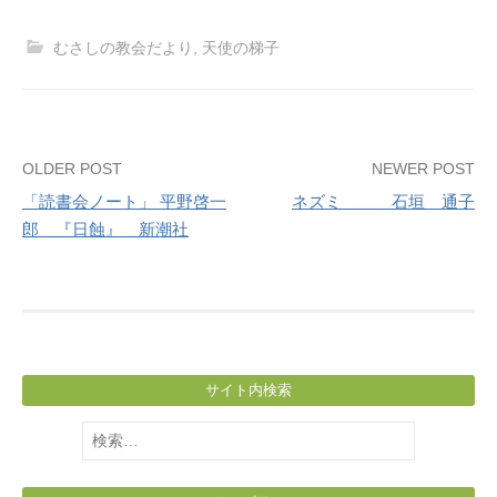
むさしの教会だより
,
天使の梯子
Post
OLDER POST
NEWER POST
「読書会ノート」 平野啓一
ネズミ 石垣 通子
navigation
郎 『日蝕』 新潮社
サイト内検索
検
索: