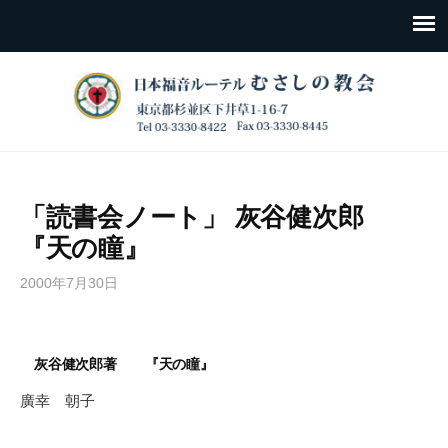
「読書会ノート」 灰谷健次郎
『天の瞳』
2000年7月30日
灰谷健次郎著 『天の瞳』
廣幸 朝子