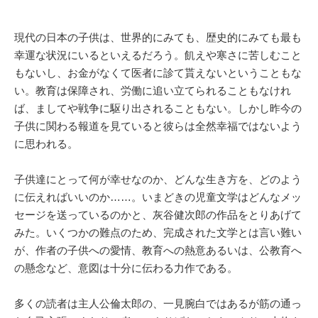
現代の日本の子供は、世界的にみても、歴史的にみても最も
幸運な状況にいるといえるだろう。飢えや寒さに苦しむこと
もないし、お金がなくて医者に診て貰えないということもな
い。教育は保障され、労働に追い立てられることもなけれ
ば、ましてや戦争に駆り出されることもない。しかし昨今の
子供に関わる報道を見ていると彼らは全然幸福ではないよう
に思われる。
子供達にとって何が幸せなのか、どんな生き方を、どのよう
に伝えればいいのか……。いまどきの児童文学はどんなメッ
セージを送っているのかと、灰谷健次郎の作品をとりあげて
みた。いくつかの難点のため、完成された文学とは言い難い
が、作者の子供への愛情、教育への熱意あるいは、公教育へ
の懸念など、意図は十分に伝わる力作である。
多くの読者は主人公倫太郎の、一見腕白ではあるが筋の通っ