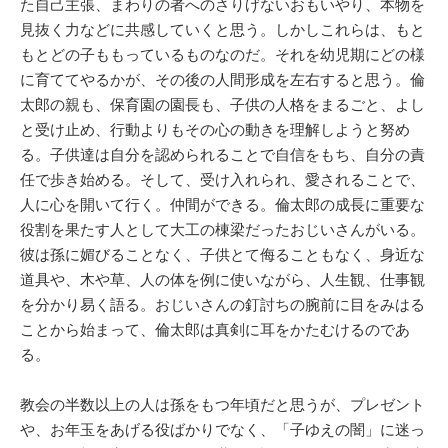
た自己主張、まわりの者へのさりげないおもいやり、本物を
見抜く力などに共感していくと思う。しかしこれらは、もと
もとどの子ももっているものなのだ。それを幼児期にどの様
に育ててやるかが、その後の人間形成を左右すると思う。倫
太郎の親も、保育園の園長も、子供の人格をまるごと、よし
と受け止め、行動よりもその心の動きを理解しようと努め
る。子供達は自分を認められることで自信をもち、自分の責
任で歩き始める。そして、受け入れられ、愛されることで、
人に心を開いて行く。仲間ができる。倫太郎の成長に重要な
役割を果たす人として大工の棟梁だったおじいさんがいる。
彼は孫に媚びることなく、子供とて侮ることもなく、身近な
道具や、木や草、人の体を例に使いながら、人生観、仕事観
を分かり易く語る。おじいさんの釘討ちの腕前に目をみはる
ことから始まって、倫太郎は真剣に耳をかたむけるのであ
る。
教会の半数以上の人は孫をもつ年頃だと思うが、プレゼント
や、お年玉をあげる役ばかりでなく、「子ゆえの闇」に迷っ