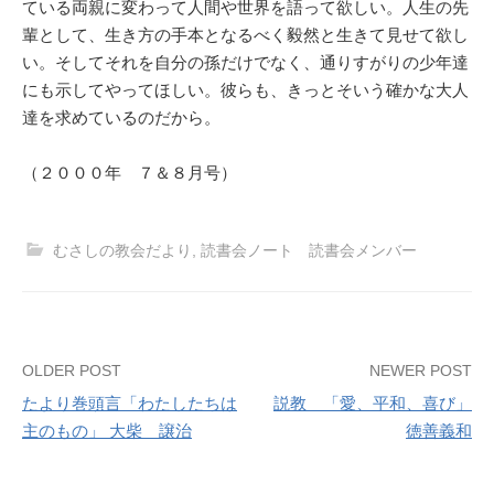
ている両親に変わって人間や世界を語って欲しい。人生の先
輩として、生き方の手本となるべく毅然と生きて見せて欲し
い。そしてそれを自分の孫だけでなく、通りすがりの少年達
にも示してやってほしい。彼らも、きっとそいう確かな大人
達を求めているのだから。
（２０００年 ７＆８月号）
むさしの教会だより
,
読書会ノート 読書会メンバー
Post
OLDER POST
NEWER POST
たより巻頭言「わたしたちは
説教 「愛、平和、喜び」
navigation
主のもの」 大柴 譲治
徳善義和