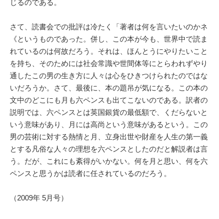
じるのである。
さて、読書会での批評は冷たく「著者は何を言いたいのかネ
《というものであった。併し、この本が今も、世界中で読ま
れているのは何故だろう。それは、ほんとうにやりたいこと
を持ち、そのためには社会常識や世間体等にとらわれずやり
通したこの男の生き方に人々は心をひきつけられたのではな
いだろうか。さて、最後に、本の題吊が気になる。この本の
文中のどこにも月も六ペンスも出てこないのである。訳者の
説明では、六ペンスとは英国銀貨の最低額で、くだらないと
いう意味があり、月には高尚という意味があるという。この
男の芸術に対する熱情と月、立身出世や財産を人生の第一義
とする凡俗な人々の理想を六ペンスとしたのだと解説者は言
う。だが、これにも紊得がいかない。何を月と思い、何を六
ペンスと思うかは読者に任されているのだろう。
（2009年 5月号）