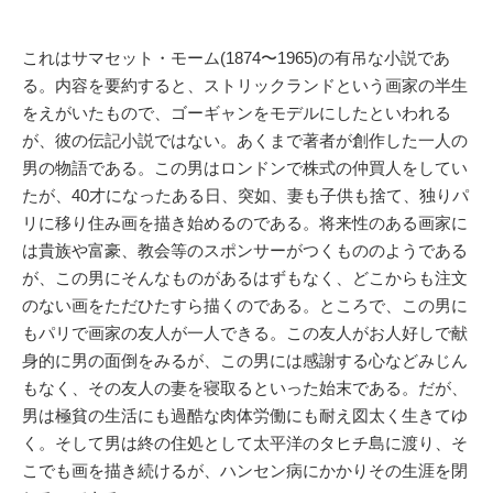
これはサマセット・モーム(1874〜1965)の有吊な小説であ
る。内容を要約すると、ストリックランドという画家の半生
をえがいたもので、ゴーギャンをモデルにしたといわれる
が、彼の伝記小説ではない。あくまで著者が創作した一人の
男の物語である。この男はロンドンで株式の仲買人をしてい
たが、40才になったある日、突如、妻も子供も捨て、独りパ
リに移り住み画を描き始めるのである。将来性のある画家に
は貴族や富豪、教会等のスポンサーがつくもののようである
が、この男にそんなものがあるはずもなく、どこからも注文
のない画をただひたすら描くのである。ところで、この男に
もパリで画家の友人が一人できる。この友人がお人好しで献
身的に男の面倒をみるが、この男には感謝する心などみじん
もなく、その友人の妻を寝取るといった始末である。だが、
男は極貧の生活にも過酷な肉体労働にも耐え図太く生きてゆ
く。そして男は終の住処として太平洋のタヒチ島に渡り、そ
こでも画を描き続けるが、ハンセン病にかかりその生涯を閉