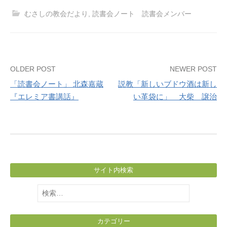
むさしの教会だより
,
読書会ノート 読書会メンバー
Post
OLDER POST
NEWER POST
「読書会ノート」 北森嘉蔵
説教「新しいブドウ酒は新し
navigation
『エレミア書講話』
い革袋に」 大柴 譲治
サイト内検索
検
索:
カテゴリー