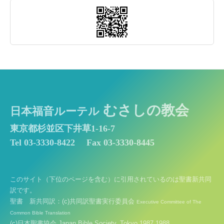
むさしの教会
日本福音ルーテル
東京都杉並区下井草1-16-7
Tel 03-3330-8422
Fax 03-3330-8445
このサイト（下位のページを含む）に引用されているのは聖書新共同
訳です。
聖書 新共同訳：(c)共同訳聖書実行委員会
Executive Committee of The
Common Bible Translation
(c)日本聖書協会 Japan Bible Society, Tokyo 1987,1988