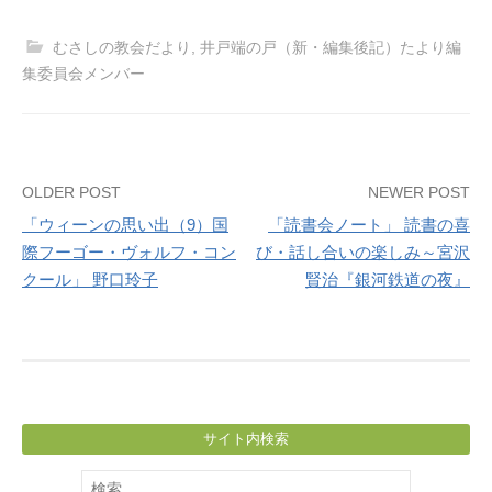
むさしの教会だより
,
井戸端の戸（新・編集後記）たより編
集委員会メンバー
Post
OLDER POST
NEWER POST
「ウィーンの思い出（9）国
「読書会ノート」 読書の喜
navigation
際フーゴー・ヴォルフ・コン
び・話し合いの楽しみ～宮沢
クール」 野口玲子
賢治『銀河鉄道の夜』
サイト内検索
検