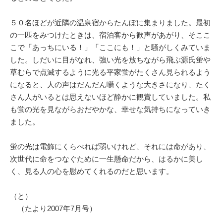
５０名ほどが近隣の温泉宿からたんぼに集まりました。最初
の一匹をみつけたときは、宿泊客から歓声があがり、そここ
こで「あっちにいる！」「ここにも！」と騒がしくみていま
した。しだいに目がなれ、強い光を放ちながら飛ぶ源氏蛍や
草むらで点滅するように光る平家蛍がたくさん見られるよう
になると、人の声はだんだん囁くような大きさになり、たく
さん人がいるとは思えないほど静かに観賞していました。私
も蛍の光を見ながらおだやかな、幸せな気持ちになっていき
ました。
蛍の光は電飾にくらべれば弱いけれど、それには命があり、
次世代に命をつなぐために一生懸命だから、はるかに美し
く、見る人の心を慰めてくれるのだと思います。
（と）
（たより2007年7月号）