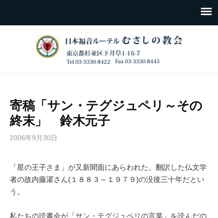
寄稿「サン・テグジュペリ～その
終末」 鈴木元子
2006年9月30日
「星の王子さま」が又新聞面にあらわれた。翻訳した仏文学
者の故内藤濯さん(１８８３～１９７９)の没後三十年だとい
う。
私たちの読書会が「サン・テグジュペリの言葉」を読んだの