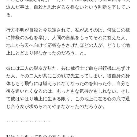
込んだ事は、自殺と思わざるを得ないという判断を下してい
る。
行方不明が自殺と今決定されて、私が思うのは、何故この様
に神様のみ心を享け、人間の言葉をもってそれに答えた人、
地上から天へ向けて応答をささげたほどの人が、どうして地
上にとどまり得なかったのだろう、と。
彼には二人の親友が居た。共に飛行士で命を飛行機にあずけ
た人、その二人が共にこの戦で先立ってしまい、彼自身の身
体ももう飛行には堪えられなくなったのを知った今、自分も
後を追いたくなるのは、もっともな気持かもしれない。そし
て彼はやはり地上に生きる限り、この地上に在る心の底で通
じ合う友が求められてやまなかったのだろうか。
～～～～～～～～～～
私はふり返って教会の友を思った。