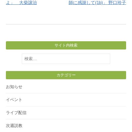
よ」 大柴譲治
師に感謝して(1b)」 野口玲子
サイト内検索
検
索:
カテゴリー
お知らせ
イベント
ライブ配信
次週説教