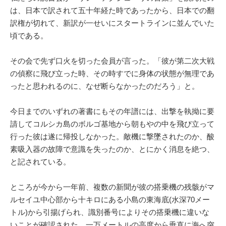
は、日本で訳されて五十年経た時であったから、日本での翻
訳権が切れて、新訳が一せいにスタートラインに並んでいた
頃である。
その会で先ず口火を切った会員が言った。「彼が第二次大戦
の偵察に飛び立った時、その時すでに身体の状態が無理であ
ったと思われるのに、なぜ断らなかったのだろう」と。
今日までのいずれの著書にもその年譜には、出撃を執拗に要
請してコルシカ島のボルゴ基地から朝もやの中を飛び立って
行った彼は遂に帰投しなかった。敵機に撃墜されたのか、酸
素吸入器の故障で意識を失ったのか、とにかく消息を絶つ、
と記されている。
ところが今から一年前、複数の新聞が彼の搭乗機の残骸がマ
ルセイユ中心部から十キロにある小島の東海底(水深70メー
トル)から引揚げられ、識別番号によりその搭乗機に違いな
いことが確認された。一万メートルの高度から垂直に海へ突