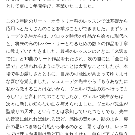
として更に１年間学び、卒業いたしました。
この３年間のリート・オラトリオ科のレッスンでは基礎から
応用へとたくさんのことを学ぶことができました。まずシュ
ミーデク先生からは、バロック時代の作品から徐々に現代へ
と、将来の私のレパートリーとなるための数々の作品を丁寧
に教えていただきました。最初のレッスンのときに「来週ま
でに」と10曲のリート作品をわたされ、次の週には「全曲暗
譜で」と追われるように学ぶことは大変なことでしたが、本
場で学ぶ厳しさとともに、自身の可能性が高まってゆくよう
な喜びを覚えました。シュミーデク先生から「もうあなたに
私から教えることはないから、ヴェルバ先生の方へ行ってよ
ろしい」と言われてのことでしたが、ヴェルバ先生からは
次々に新しい知らない曲を与えられました。ヴェルバ先生が
型破りの天才、ということは承知していたつもりでも、先生
の音楽に触れれば触れるほど、感性の豊かさ、勘のよさ、突
然の思いつき等は何処から来るのかと、驚くばかり。レッス
ンでは理屈や規則は殆ど口にされません。自らピアノを弾き