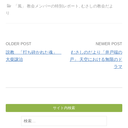
「風」 教会メンバーの特別レポート
,
むさしの教会だよ
り
Post
OLDER POST
NEWER POST
説教 「打ち砕かれた魂」
むさしのだより「井戸端の
navigation
大柴譲治
戸」 天空における無限のド
ラマ
サイト内検索
検
索: