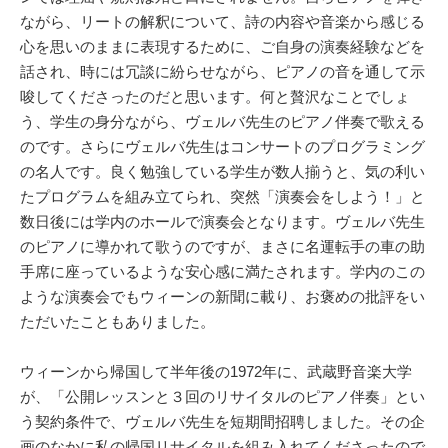
ながら、リートの解釈について、詩の内容や音楽から感じる
心を思いのままに表現するために、ご自身の演奏経験などを
話され、時には冗談に紛らせながら、ピアノの音を通して示
唆してくださったのだと思います。何と贅沢なことでしょ
う、学生の身分ながら、ヴェルバ先生のピアノ伴奏で歌える
のです。さらにヴェルバ先生はコンサートのプログラミング
の名人です。良く勉強している学生が数人揃うと、気の利い
たプログラムを組み立てられ、突然「演奏会をしよう！」と
数日後には学内のホールで演奏会となります。ヴェルバ先生
のピアノに導かれて歌うのですが、まさに名運転手の車の助
手席に座っているような安心感に満たされます。学内のこの
ような演奏会でもウィーンの新聞に載り、お褒めの批評をい
ただいたこともありました。
ウィーンから帰国して半年後の1972年に、武蔵野音楽大学
が、「公開レッスンと３回のリサイタルのピアノ伴奏」とい
う契約条件で、ヴェルバ先生を短期間招聘しました。その企
画のなかに私の帰国リサイタルを組み入れてくださったので