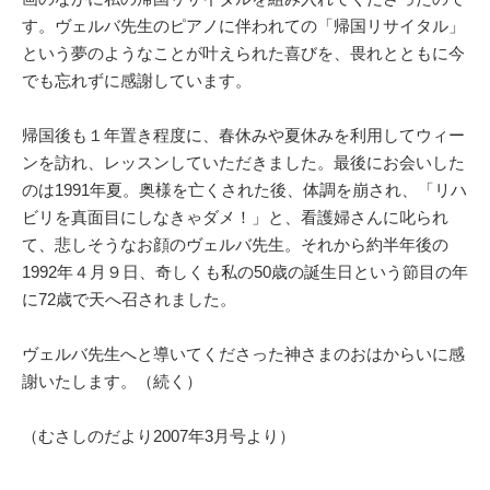
す。ヴェルバ先生のピアノに伴われての「帰国リサイタル」
という夢のようなことが叶えられた喜びを、畏れとともに今
でも忘れずに感謝しています。
帰国後も１年置き程度に、春休みや夏休みを利用してウィー
ンを訪れ、レッスンしていただきました。最後にお会いした
のは1991年夏。奥様を亡くされた後、体調を崩され、「リハ
ビリを真面目にしなきゃダメ！」と、看護婦さんに叱られ
て、悲しそうなお顔のヴェルバ先生。それから約半年後の
1992年４月９日、奇しくも私の50歳の誕生日という節目の年
に72歳で天へ召されました。
ヴェルバ先生へと導いてくださった神さまのおはからいに感
謝いたします。（続く）
（むさしのだより2007年3月号より）