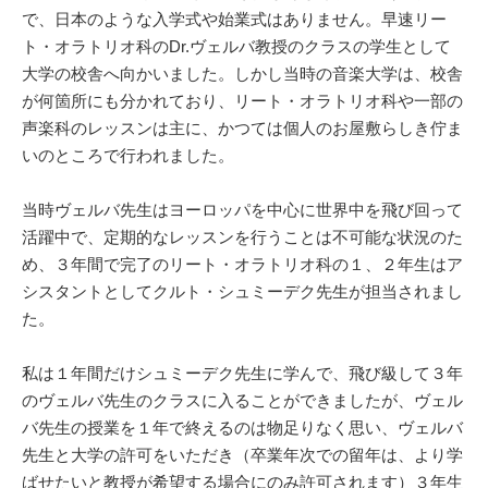
で、日本のような入学式や始業式はありません。早速リー
ト・オラトリオ科のDr.ヴェルバ教授のクラスの学生として
大学の校舎へ向かいました。しかし当時の音楽大学は、校舎
が何箇所にも分かれており、リート・オラトリオ科や一部の
声楽科のレッスンは主に、かつては個人のお屋敷らしき佇ま
いのところで行われました。
当時ヴェルバ先生はヨーロッパを中心に世界中を飛び回って
活躍中で、定期的なレッスンを行うことは不可能な状況のた
め、３年間で完了のリート・オラトリオ科の１、２年生はア
シスタントとしてクルト・シュミーデク先生が担当されまし
た。
私は１年間だけシュミーデク先生に学んで、飛び級して３年
のヴェルバ先生のクラスに入ることができましたが、ヴェル
バ先生の授業を１年で終えるのは物足りなく思い、ヴェルバ
先生と大学の許可をいただき（卒業年次での留年は、より学
ばせたいと教授が希望する場合にのみ許可されます）３年生