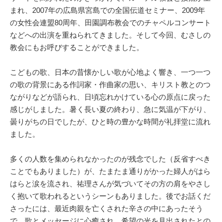
まれ、2007年の広島県宮島での全国伝道セミナー、2009年
の女性会連盟80周年、田園調布教会でのチャペルコンサート
などへの出演を重ねられてきました。そして今回、むさしの
教会にもお呼びすることができました。
こどもの歌、日本の昔懐かしい歌が心地よく響き、一つ一つ
の歌の背景にある作詞家・作曲家の思い、キリスト教とのつ
ながりなどが語られ、日頃忘れかけている心の原点に戻った
感じがしました。暑く長い夏の終わり、急に気温が下がり、
曇りがちの日でしたが、ひと時の豊かな時間が礼拝堂に流れ
ました。
多くの人数を集められなかったのが残念でした（反省すべき
ことでもありました）が、たまたま通りがかった婦人がはら
はらと涙を流され、祐理さんが気づいてその方の肩をやさし
く抱いて歌われるというシーンもありました。後でお話くだ
さったには、最近肉親を亡くされた辛さの中にあったそう
で、歌とメッセージに心癒され、希望の光を見出されたとの