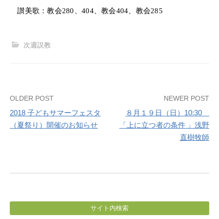
讃美歌：教会
280
、
404
、教会
404
、教会
285
次週説教
Post
OLDER POST
NEWER POST
2018 子どもサマーフェスタ
８月１９日（日）10:30
navigation
（夏祭り）開催のお知らせ
「上に立つ者の条件 」浅野
直樹牧師
サイト内検索