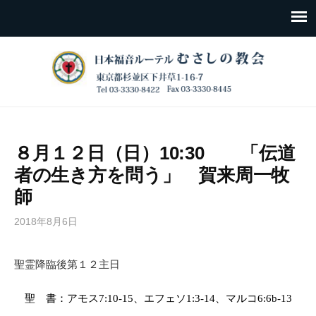
８月１２日（日）10:30 「伝道
者の生き方を問う」 賀来周一牧
師
2018年8月6日
聖霊降臨後第１２主日
聖 書：アモス
7:10-15
、エフェソ
1:3-14
、マルコ
6:6b-13