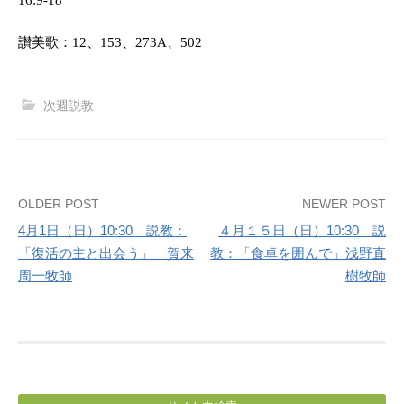
讃美歌：
12
、
153
、
273A
、
502
次週説教
Post
OLDER POST
NEWER POST
4月1日（日）10:30 説教：
４月１５日（日）10:30 説
navigation
「復活の主と出会う」 賀来
教：「食卓を囲んで」浅野直
周一牧師
樹牧師