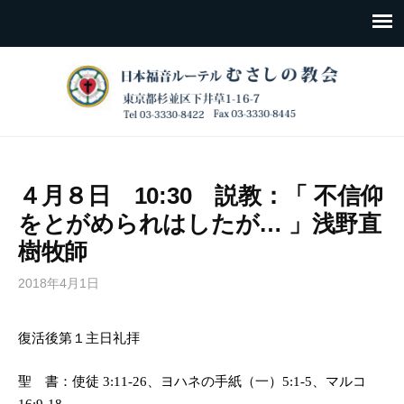
４月８日 10:30 説教：「 不信仰
をとがめられはしたが… 」浅野直
樹牧師
2018年4月1日
復活後第１主日礼拝
聖 書：使徒
3:11-26
、ヨハネの手紙（一）
5:1-5
、マルコ
16:9-18