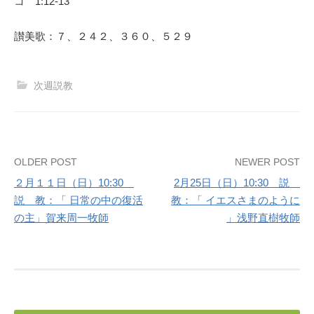
コ 1:12-13
讃美歌：７、２４２、３６０、５２９
次週説教
Post
OLDER POST
NEWER POST
２月１１日（日）10:30
2月25日（日）10:30 説
navigation
説 教：「 日常の中の復活
教：「 イエスさまのように
の主」賀来周一牧師
」浅野直樹牧師