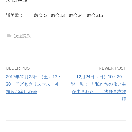
ネ 1:19−28
讃美歌： 教会 5、教会13、教会34、教会315
次週説教
Post
OLDER POST
NEWER POST
2017年12月23日 （土）13：
12月24日（日）10：30
navigation
30 子どもクリスマス 礼
説 教： 「 私たちの救い主
拝＆お楽しみ会
が生まれた 」 浅野直樹牧
師