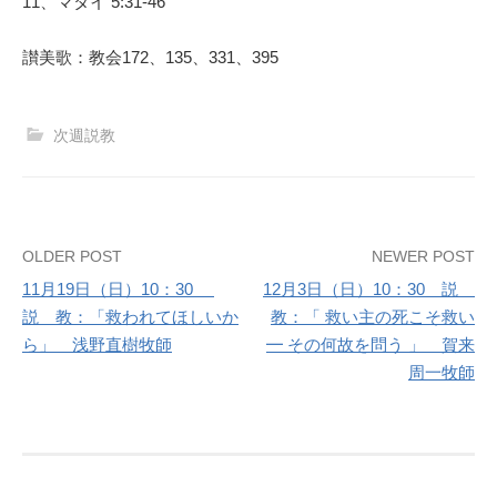
11、マタイ 5:31-46
讃美歌：教会172、135、331、395
次週説教
Post
OLDER POST
NEWER POST
11月19日（日）10：30
12月3日（日）10：30 説
navigation
説 教：「救われてほしいか
教：「 救い主の死こそ救い
ら」 浅野直樹牧師
━ その何故を問う 」 賀来
周一牧師