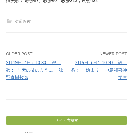
讃美歌： 教会57、教会60、教会313，教会482
次週説教
Post
OLDER POST
NEWER POST
2月19日（日）10:30 説
3月5日（日）10:30 説
navigation
教： 「 天の父のように 」浅
教：「 始まり 」中島和喜神
野直樹牧師
学生
サイト内検索
検