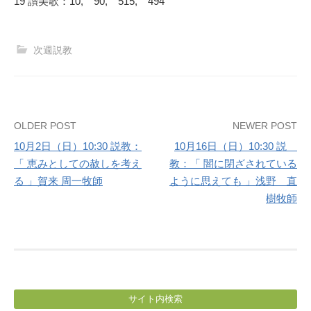
19 讃美歌：10, 90, 515, 494
次週説教
Post
OLDER POST
NEWER POST
10月2日（日）10:30 説教：
10月16日（日）10:30 説
navigation
「 恵みとしての赦しを考え
教：「 闇に閉ざされている
る 」賀来 周一牧師
ように思えても 」浅野 直
樹牧師
サイト内検索