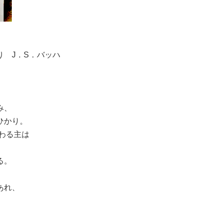
 J．S．バッハ
み、
ひかり。
わる主は
る。
あれ、