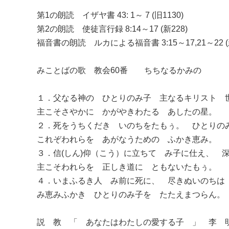
第1の朗読 イザヤ書 43: 1～ 7 (旧1130)
第2の朗読 使徒言行録 8:14～17 (新228)
福音書の朗読 ルカによる福音書 3:15～17,21～22 (新
みことばの歌 教会60番 ちちなるかみの
１．父なる神の ひとりのみ子 主なるキリスト 
主こそさやかに かがやきわたる あしたの星。
２．死をうちくだき いのちをたもぅ。 ひとりの
これぞわれらを あがなうための ふかき恵み。
３．信(しん)仰（こう）に立ちて み子に仕え、 
主こそわれらを 正しき道に ともないたもぅ。
４．いまふるき人 み前に死に、 尽きぬいのちは
み恵みふかき ひとりのみ子を たたえまつらん。
説 教 「 あなたはわたしの愛する子 」 李 