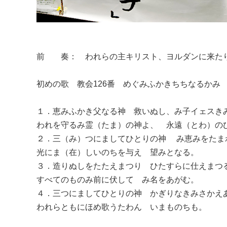
前 奏： われらの主キリスト、ヨルダンに来たり
初めの歌 教会126番 めぐみふかきちちなるかみ
１．恵みふかき父なる神 救いぬし、み子イェスき
われを守るみ霊（たま）の神よ、 永遠（とわ）の
２．三（み）つにましてひとりの神 み恵みをたま
光にま（在）しいのちを与え 望みとなる。
３．造りぬしをたたえまつり ひたすらに仕えまつ
すべてのものみ前に伏して み名をあがむ。
４．三つにましてひとりの神 かぎりなきみさかえ
われらともにほめ歌うたわん いまものちも。