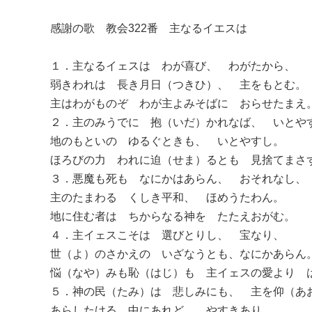
感謝の歌 教会322番 主なるイエスは
１．主なるイェスは わが喜び、 わがたから、
弱きわれは 長き月日（つきひ）、 主をもとむ。
主はわがものぞ わが主よみそばに おらせたまえ
２．主のみうでに 抱（いだ）かれなば、 いとや
地のもといの ゆるぐときも、 いとやすし。
ほろびの力 われに迫（せま）るとも 見捨てまさ
３．悪魔も死も なにかはあらん、 おそれなし、
主のたまわる くしき平和、 ほめうたわん。
地に住む者は ちからなる神を たたえおがむ。
４．主イェスこそは 選びとりし、 宝なり、
世（よ）のさかえの いざなうとも、なにかあらん
悩（なや）みも恥（はじ）も 主イェスの愛より 
５．神の民（たみ）は 悲しみにも、 主を仰（あ
あらしたける 中にあれど、 やすきあり。