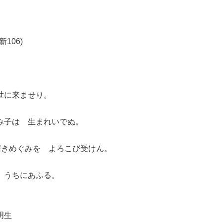
106)
世に来ませり。
み子は 生まれいでぬ。
深きめぐみを よろこび受けん。
 うちにあふる。
明生