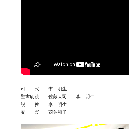
司 式 李 明生
聖書朗読 佐藤大司 李 明生
説 教 李 明生
奏 楽 苅谷和子