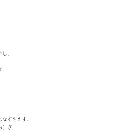
。
すし、
ず。
。
はなすをえず。
お）ぎ