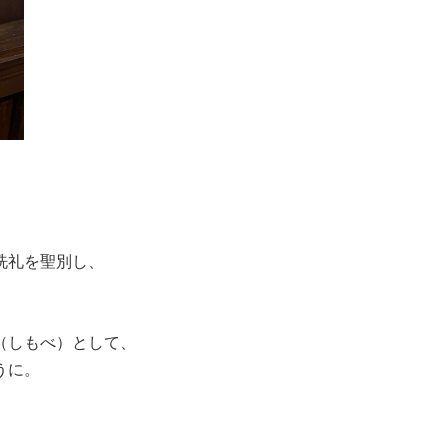
洗礼を聖別し、
（しもべ）として、
うに。
、