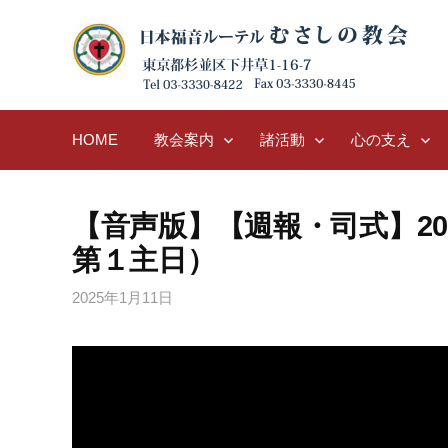
Skip
to
content
HOME
教会案内
諸活動
心の支え
【音声版】【週報・司式】202
第１主日）
2025年1月11日