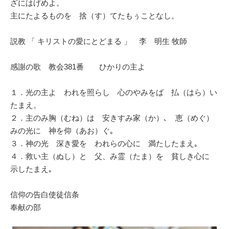
ざにはげめよ。
主にたよるものを 捨（す）てたもぅことなし。
説教 「 キリストの愛にとどまる 」 李 明生 牧師
感謝の歌 教会381番 ひかりの主よ
１．光の主よ われを照らし 心のやみをば 払（はら）い
たまえ。
２．主のみ胸（むね）は 安きすみ家（か）､ 恵（めぐ）
みの光に 神を仰（あお）ぐ｡
３．神の光 深き愛を われらの心に 満たしたまえ｡
４．救い主（ぬし）と 父、み霊（たま）を 貧しき心に
示したまえ｡
信仰の告白使徒信条
奉献の部