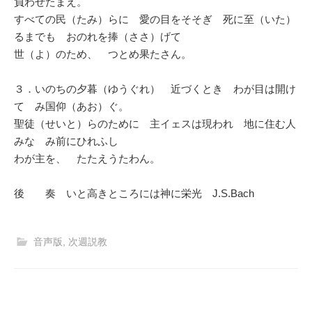
負わせたまえ。
すべての民（たみ）らに 愛の目をそそぎ 死に至（いた）
るまでも おのれを捧（ささ）げて
世（よ）のため、 つとめ果たさん。
３．いのちの夕暮（ゆうぐれ） 近づくとき わが目は開け
て み国仰（あお）ぐ。
聖徒（せいと）らのために 主イェスは現われ 地に住む人
みな み前にひれふし
わが主を、 たたえうたわん。
後 奏 いと高きところには神に栄光 J.S.Bach
音声版
,
次週説教