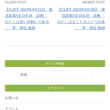
Post
OLDER POST
NEWER POST
【CLIP】2024年4月21日 復
【CLIP】2024年4月28日 復
navigation
活節第4主日礼拝 説教 「
活節第5主日礼拝 説教 「
わたしは良い羊飼いである
わたしはまことのぶどうの木
」 李 明生 牧師
」 李 明生 牧師
サイト内検索
検
索:
カテゴリー
お知らせ
イベント