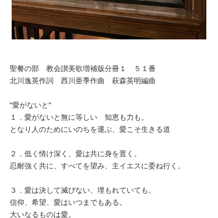
聖餐の部 教会讃美歌増補版分冊１ ５１番
北川逸英作詞 西川亜季作曲 萩森英明編曲
“愛がないと“
１．愛がないと無に等しい 知恵も力も。
となり人のためにいのちを運ぶ、愛こそ生きる道
２．低く情け深く、愛は共に身を置く。
忍耐強く共に、すべてを望み、主イエスに委ね行く。
３．愛は決して滅びない、埋もれていても。
信仰、希望、愛はいつまでもある。
大いなるものは愛。