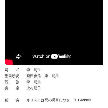
司 式 李 明生
聖書朗読 斎田俊路 李 明生
説 教 李 明生
奏 楽 上村朋子
前 奏 キリストは死の縄目につき H. Grabner