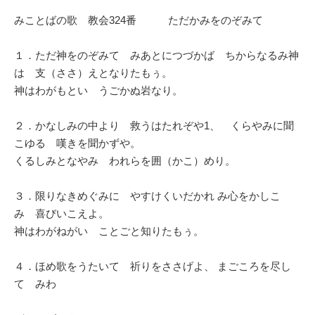
みことばの歌 教会324番 ただかみをのぞみて
１．ただ神をのぞみて みあとにつづかば ちからなるみ神
は 支（ささ）えとなりたもぅ。
神はわがもとい うごかぬ岩なり。
２．かなしみの中より 救うはたれぞや1、 くらやみに聞
こゆる 嘆きを聞かずや。
くるしみとなやみ われらを囲（かこ）めり。
３．限りなきめぐみに やすけくいだかれ み心をかしこ
み 喜びいこえよ。
神はわがねがい ことごと知りたもぅ。
４．ほめ歌をうたいて 祈りをささげよ、 まごころを尽し
て みわ