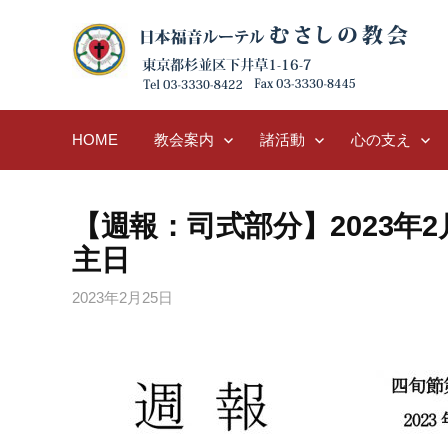
Skip
to
content
HOME
教会案内
諸活動
心の支え
【週報：司式部分】2023年2月
主日
2023年2月25日