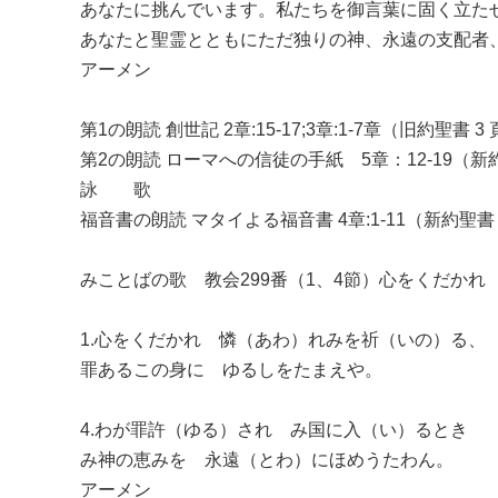
あなたに挑んでいます。私たちを御言葉に固く立た
あなたと聖霊とともにただ独りの神、永遠の支配者
アーメン
第1の朗読 創世記 2章:15-17;3章:1-7章（旧約聖書 3
第2の朗読 ローマへの信徒の手紙 5章：12-19（新約
詠 歌
福音書の朗読 マタイよる福音書 4章:1-11（新約聖書 
みことばの歌 教会299番（1、4節）心をくだかれ
1.心をくだかれ 憐（あわ）れみを祈（いの）る、
罪あるこの身に ゆるしをたまえや。
4.わが罪許（ゆる）され み国に入（い）るとき
み神の恵みを 永遠（とわ）にほめうたわん。
アーメン