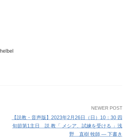
lbel
NEWER POST
【説教・音声版】2023年2月26日（日）10：30 四
旬節第1主日 説 教「 メシア、試練を受ける 」浅
野 直樹 牧師 — 下書き