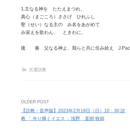
1.主なる神を たたえまつれ、
真心（まごころ）ささげ ひれふし
聖（せい）なる主の み名をあがめて
み栄えを歌わん、 ときわに。
後 奏 父なる神よ、我らと共に住み給え J.Pache
次週説教
Post
OLDER POST
【説教・音声版】2023年2月19日（日）10：30 説
navigation
教 「 光り輝くイエス 」浅野 直樹 牧師