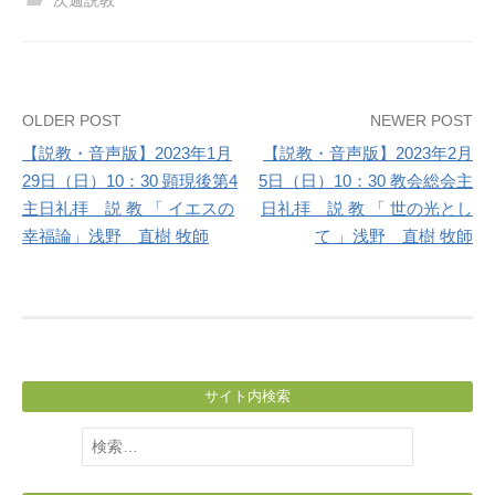
Post
OLDER POST
NEWER POST
【説教・音声版】2023年1月
【説教・音声版】2023年2月
navigation
29日（日）10：30 顕現後第4
5日（日）10：30 教会総会主
主日礼拝 説 教 「 イエスの
日礼拝 説 教 「 世の光とし
幸福論」浅野 直樹 牧師
て 」浅野 直樹 牧師
サイト内検索
検
索: