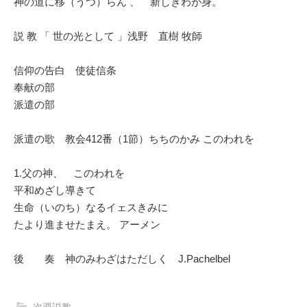
神の道に移（うつ）らん 、 新しきわが身。
説 教 「 世の光として 」浅野 直樹 牧師
信仰の告白 使徒信条
奉献の部
派遣の部
派遣の歌 教会412番（1節）ちちのかみ このわれを
1.父の神、 このわれを
平和めざし導きて
生命（いのち）なるイェスきみに
たより進ませたまえ。 アーメン
後 奏 神のみわざはただしく J.Pachelbel
次週説教