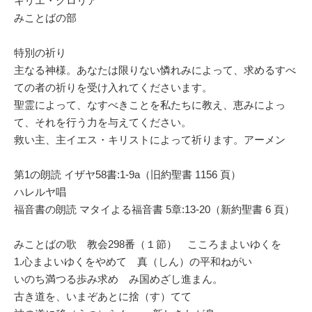
キリエ・グロリア
みことばの部
特別の祈り
主なる神様。あなたは限りない憐れみによって、求めるすべ
ての者の祈りを受け入れてくださいます。
聖霊によって、なすべきことを私たちに教え、恵みによっ
て、それを行う力を与えてください。
救い主、主イエス・キリストによって祈ります。アーメン
第1の朗読 イザヤ58書:1-9a（旧約聖書 1156 頁）
ハレルヤ唱
福音書の朗読 マタイよる福音書 5章:13-20（新約聖書 6 頁）
みことばの歌 教会298番（１節） こころまよいゆくを
1.心まよいゆくをやめて 真（しん）の平和ねがい
いのち満つる歩み求め み国めざし進まん。
古き道を、いまぞあとに捨（す）てて