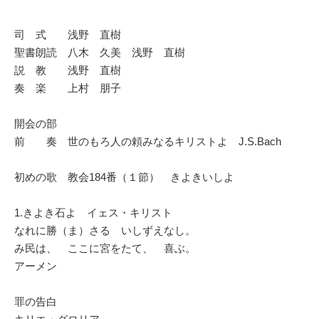
司 式 浅野 直樹
聖書朗読 八木 久美 浅野 直樹
説 教 浅野 直樹
奏 楽 上村 朋子
開会の部
前 奏 世のもろ人の頼みなるキリストよ J.S.Bach
初めの歌 教会184番（１節） きよきいしよ
1.きよき石よ イェス・キリスト
なれに勝（ま）さる いしずえなし。
み民は、 ここに宮をたて、 喜ぶ。
アーメン
罪の告白