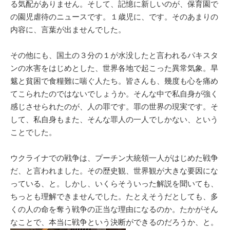
る気配がありません。そして、記憶に新しいのが、保育園で
の園児虐待のニュースです。１歳児に、です。そのあまりの
内容に、言葉が出ませんでした。
その他にも、国土の３分の１が水没したと言われるパキスタ
ンの水害をはじめとした、世界各地で起こった異常気象。旱
魃と貧困で食糧難に喘ぐ人たち。皆さんも、幾度も心を痛め
てこられたのではないでしょうか。そんな中で私自身が強く
感じさせられたのが、人の罪です。罪の世界の現実です。そ
して、私自身もまた、そんな罪人の一人でしかない、という
ことでした。
ウクライナでの戦争は、プーチン大統領一人がはじめた戦争
だ、と言われました。その歴史観、世界観が大きな要因にな
っている、と。しかし、いくらそういった解説を聞いても、
ちっとも理解できませんでした。たとえそうだとしても、多
くの人の命を奪う戦争の正当な理由になるのか。たかがそん
なことで、本当に戦争という決断ができるのだろうか、と。