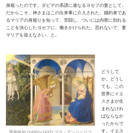
身籠ったのです。ダビデの系譜に連なるヨセフの妻として。
だからこそ、神さまはこの出来事に介入された。婚約者であ
るマリアの身籠りを知って、苦闘し、ついには内密に別れる
ことを決心したヨセフに、働きかけられた。恐れないで、妻
マリアを迎えなさい、と。
どうして
か。どうし
ても、この
世界にイエ
スさまが生
まれなけれ
ばならなか
ったからで
す。イエス
受胎告知 (1430〜1432):フラ・アンジェリコ