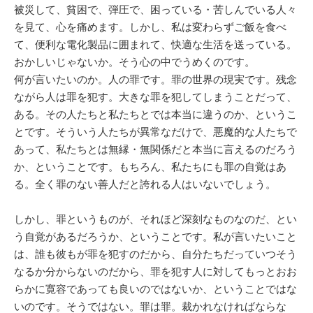
被災して、貧困で、弾圧で、困っている・苦しんでいる人々
を見て、心を痛めます。しかし、私は変わらずご飯を食べ
て、便利な電化製品に囲まれて、快適な生活を送っている。
おかしいじゃないか。そう心の中でうめくのです。
何が言いたいのか。人の罪です。罪の世界の現実です。残念
ながら人は罪を犯す。大きな罪を犯してしまうことだって、
ある。その人たちと私たちとでは本当に違うのか、というこ
とです。そういう人たちが異常なだけで、悪魔的な人たちで
あって、私たちとは無縁・無関係だと本当に言えるのだろう
か、ということです。もちろん、私たちにも罪の自覚はあ
る。全く罪のない善人だと誇れる人はいないでしょう。
しかし、罪というものが、それほど深刻なものなのだ、とい
う自覚があるだろうか、ということです。私が言いたいこと
は、誰も彼もが罪を犯すのだから、自分たちだっていつそう
なるか分からないのだから、罪を犯す人に対してもっとおお
らかに寛容であっても良いのではないか、ということではな
いのです。そうではない。罪は罪。裁かれなければならな