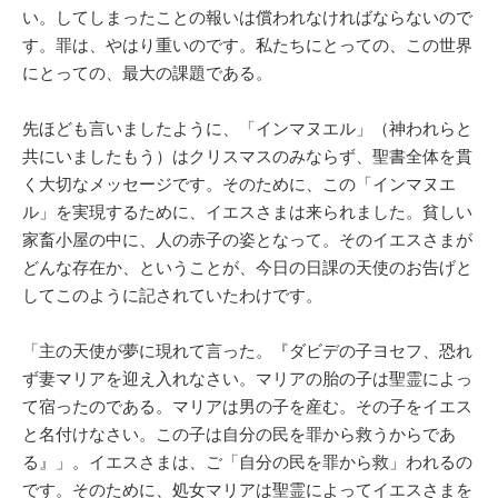
い。してしまったことの報いは償われなければならないので
す。罪は、やはり重いのです。私たちにとっての、この世界
にとっての、最大の課題である。
先ほども言いましたように、「インマヌエル」（神われらと
共にいましたもう）はクリスマスのみならず、聖書全体を貫
く大切なメッセージです。そのために、この「インマヌエ
ル」を実現するために、イエスさまは来られました。貧しい
家畜小屋の中に、人の赤子の姿となって。そのイエスさまが
どんな存在か、ということが、今日の日課の天使のお告げと
してこのように記されていたわけです。
「主の天使が夢に現れて言った。『ダビデの子ヨセフ、恐れ
ず妻マリアを迎え入れなさい。マリアの胎の子は聖霊によっ
て宿ったのである。マリアは男の子を産む。その子をイエス
と名付けなさい。この子は自分の民を罪から救うからであ
る』」。イエスさまは、ご「自分の民を罪から救」われるの
です。そのために、処女マリアは聖霊によってイエスさまを