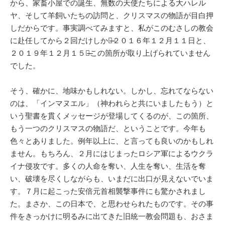
から、家畜小屋での誕生、無数の天使たちによる大ハレル
ヤ、そして羊飼いたちの訪問と、クリスマスの物語が目白押
しだからです。事実調べてみますと、私がこのむさしの教会
に赴任してから２回だけしか、̶̶２０１６年１２月１１日と、
２０１９年１２月１５日̶̶この箇所が取り上げられていません
でした。
そう、確かに、地味かもしれない。しかし、忘れてならない
のは、「インマヌエル」（神われらと共にいましたもう）と
いう聖書を貫くメッセージが登場してくるのが、この箇所、
もう一つのクリスマスの物語だ、ということです。今年も
色々とありました。例年以上に、と言っても良いのかもしれ
ません。もちろん、２月にはじまったロシア軍によるウクラ
イナ侵攻です。多くの人命を奪い、人生を奪い、生活を奪
い、破壊を尽くしながらも、いまだに出口が見えないでいま
す。７月に起こった安倍元首相襲撃事件にも驚かされまし
た。まさか、この日本で、と思わせられたものです。その事
件をきっかけに明るみに出てきた旧統一教会問題も、おさま