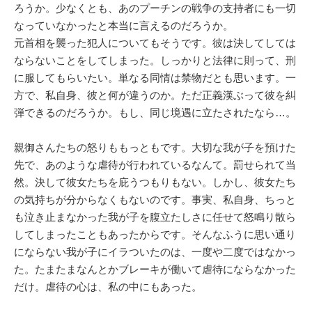
ろうか。少なくとも、あのプーチンの戦争の支持者にも一切
なっていなかったと本当に言えるのだろうか。
元首相を襲った犯人についてもそうです。彼は決してしては
ならないことをしてしまった。しっかりと法律に則って、刑
に服してもらいたい。単なる同情は禁物だとも思います。一
方で、私自身、彼と何が違うのか。ただ正義漢ぶって彼を糾
弾できるのだろうか。もし、同じ境遇に立たされたなら…。
親御さんたちの怒りももっともです。大切な我が子を預けた
先で、あのような虐待が行われているなんて。罰せられて当
然。決して彼女たちを庇うつもりもない。しかし、彼女たち
の気持ちが分からなくもないのです。事実、私自身、ちっと
も泣き止まなかった我が子を腹立たしさに任せて怒鳴り散ら
してしまったこともあったからです。そんなふうに思い通り
にならない我が子にイラついたのは、一度や二度ではなかっ
た。たまたまなんとかブレーキが働いて虐待にならなかった
だけ。虐待の心は、私の中にもあった。