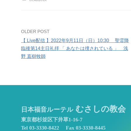
Post
OLDER POST
【 Live配信 】2022年9月11日（日）10:30 聖霊降
navigation
臨後第14主日礼拝 「 あなたは捜されている 」 浅
野 直樹牧師
むさしの教会
日本福音ルーテル
東京都杉並区下井草1-16-7
Tel 03-3330-8422
Fax 03-3330-8445