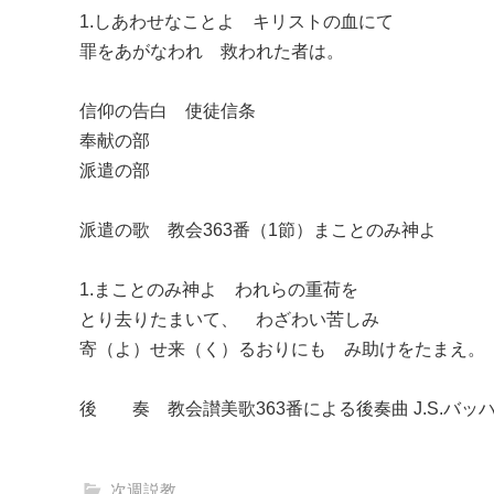
1.しあわせなことよ キリストの血にて
罪をあがなわれ 救われた者は。
信仰の告白 使徒信条
奉献の部
派遣の部
派遣の歌 教会363番（1節）まことのみ神よ
1.まことのみ神よ われらの重荷を
とり去りたまいて、 わざわい苦しみ
寄（よ）せ来（く）るおりにも み助けをたまえ。
後 奏 教会讃美歌363番による後奏曲 J.S.バッ
次週説教