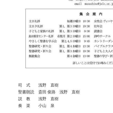
司 式 浅野 直樹
聖書朗読 斎田 俊路 浅野 直樹
説 教 浅野 直樹
奏 楽 小山 泉