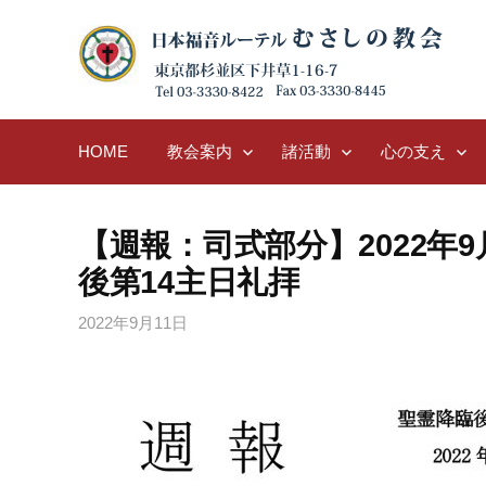
Skip
to
content
HOME
教会案内
諸活動
心の支え
【週報：司式部分】2022年9
後第14主日礼拝
2022年9月11日