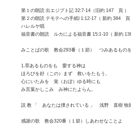
第１の朗読 出エジプト記 32:7-14（旧約 147 頁 ）
第２の朗読 テモテへの手紙I 1:12-17（ 新約 384 頁
ハレルヤ唱
福音書の朗読 ルカによる福音書 15:1-10（ 新約 13
みことばの歌 教会293番（１節） つみあるもの
1.罪あるものをも 愛する神は
ほろびを好（この）まず 救いをたもう。
心にいたみを 覚（おぼ）ゆる時にも
み言葉かしこみ み神にたよらん。
説 教 「 あなたは捜されている 」 浅野 直樹 牧
感謝の歌 教会320番（１節）しあわせなことよ