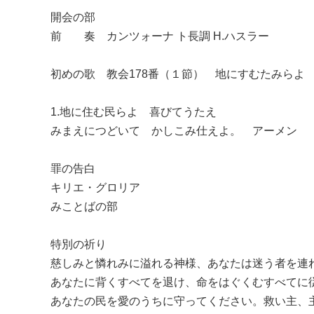
開会の部
前 奏 カンツォーナ ト長調 H.ハスラー
初めの歌 教会178番（１節） 地にすむたみらよ
1.地に住む民らよ 喜びてうたえ
みまえにつどいて かしこみ仕えよ。 アーメン
罪の告白
キリエ・グロリア
みことばの部
特別の祈り
慈しみと憐れみに溢れる神様、あなたは迷う者を連
あなたに背くすべてを退け、命をはぐくむすべてに
あなたの民を愛のうちに守ってください。救い主、