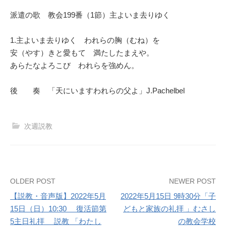
派遣の歌 教会199番（1節）主よいま去りゆく
1.主よいま去りゆく われらの胸（むね）を
安（やす）きと愛もて 満たしたまえや。
あらたなよろこび われらを強めん。
後 奏 「天にいますわれらの父よ」J.Pachelbel
次週説教
Post
OLDER POST
NEWER POST
【説教・音声版】2022年5月
2022年5月15日 9時30分「子
navigation
15日（日）10:30 復活節第
どもと家族の礼拝 」むさし
5主日礼拝 説教 「わたし
の教会学校