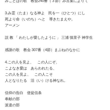
みことばの歌 教会240番（３節）み言葉によりて
3.み霊（たま）なる神よ 民を一（ひとつ）にし
死より命（いのち）へと 導きたまえや。
アーメン
説 教 「 わたしが愛したように 」 三浦 慎里子 神学生
感謝の歌 教会 307番（4節）まぶねのなかに
4.この人を見よ、 この人にぞ、
こよなき愛は あらわれたる、
この人を見よ、 この人こそ
人となりたる 活（い）ける神なれ。
信仰の告白 使徒信条
奉献の部
派遣の部