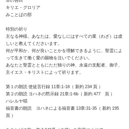
罪の告白
キリエ・グロリア
みことばの部
特別の祈り
主なる神様。あなたは、愛なしにはすべての業（わざ）は虚
しいと教えてくださいます。
何が平和か、何が良いことかを理解できるように、聖霊によ
って生きて働く愛の賜物を注いでください。
あなたと聖霊とともにただ独りの神、永遠の支配者、御子、
主イエス・キリストによって祈ります。
第１の朗読 使徒言行録 11章:1-18（ 新約 234 頁 ）
第２の朗読 ヨハネの黙示録 21章:1-6b（ 新約 477 頁 ）
ハレルヤ唱
福音書の朗読 ヨハネによる福音書 13章:31-35（ 新約 195
頁 ）