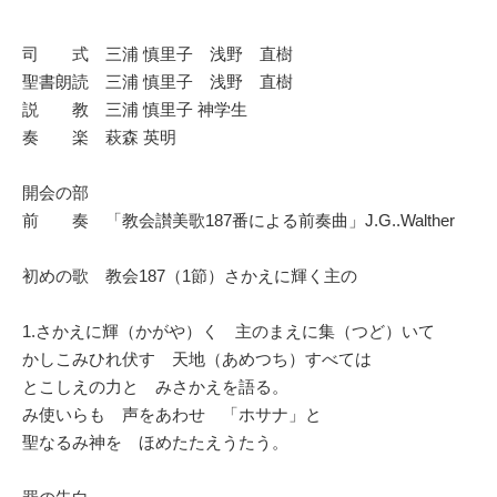
司 式 三浦 慎里子 浅野 直樹
聖書朗読 三浦 慎里子 浅野 直樹
説 教 三浦 慎里子 神学生
奏 楽 萩森 英明
開会の部
前 奏 「教会讃美歌187番による前奏曲」J.G..Walther
初めの歌 教会187（1節）さかえに輝く主の
1.さかえに輝（かがや）く 主のまえに集（つど）いて
かしこみひれ伏す 天地（あめつち）すべては
とこしえの力と みさかえを語る。
み使いらも 声をあわせ 「ホサナ」と
聖なるみ神を ほめたたえうたう。