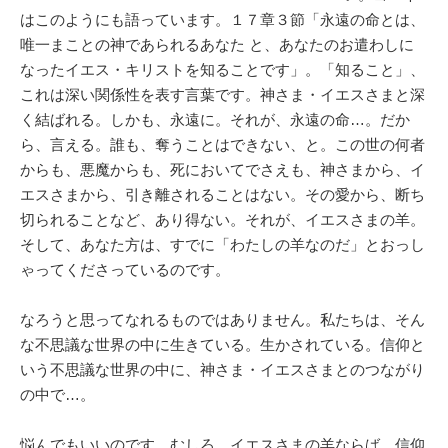
はこのようにも語っています。１７章３節「永遠の命とは、
唯一まことの神であられるあなた と、あなたのお遣わしに
なったイエス・キリストを知ることです」。「知ること」、
これは深い関係性を表す言葉です。神さま・イエスさまと深
く結ばれる。しかも、永遠に。それが、永遠の命…。だか
ら、言える。誰も、奪うことはできない、と。この世の何者
からも、悪魔からも、死においてでさえも、神さまから、イ
エスさまから、引き離されることはない。その愛から、断ち
切られることなど、あり得ない。それが、イエスさまの羊。
そして、あなた方は、すでに「わたしの羊なのだ」とおっし
ゃってくださっているのです。
なろうと思ってなれるものではありません。私たちは、そん
な不思議な世界の中に生きている。生かされている。信仰と
いう不思議な世界の中に、神さま・イエスさまとのつながり
の中で…。
悩んでもいいのです。むしろ、イエスさまの羊ならば、信仰