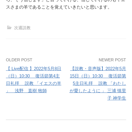
スさまの羊であることを覚えていきたいと思います。
次週説教
Post
OLDER POST
NEWER POST
【 Live配信 】2022年5月8日
【説教・音声版】2022年5月
navigation
（日）10:30 復活節第4主
15日（日）10:30 復活節第
日礼拝 説教 「イエスの羊
5主日礼拝 説教 「わたし
」 浅野 直樹 牧師
が愛したように 」 三浦 慎里
子 神学生