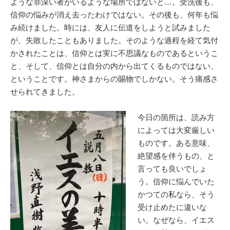
ような罪深い者がいるような場所ではないと…。受洗後も、
信仰の悩みが消え去ったわけではない。その後も、何年も悩
み続けました。時には、友人に伝道をしようと試みました
が、失敗したこともありました。そのような過程を経て気付
かされたことは、信仰とは実に不思議なものであるというこ
と、そして、信仰とは自分の内から出てくるものではない、
ということです。神さまからの賜物でしかない。そう痛感さ
せられてきました。
今
日の箇所は、読み方
によっては大変厳しい
ものです。ある意味、
絶望感を伴うもの、と
言っても良いでしょ
う。信仰に悩んでいた
かつての私なら、そう
受け止めたに違いな
い。なぜなら、イエス