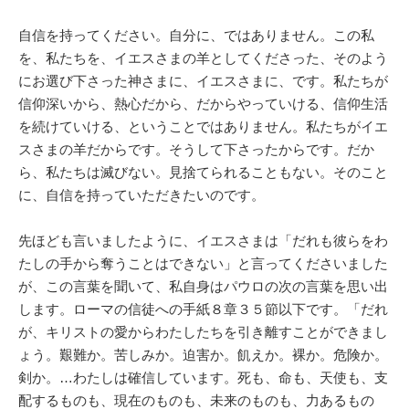
自信を持ってください。自分に、ではありません。この私
を、私たちを、イエスさまの羊としてくださった、そのよう
にお選び下さった神さまに、イエスさまに、です。私たちが
信仰深いから、熱心だから、だからやっていける、信仰生活
を続けていける、ということではありません。私たちがイエ
スさまの羊だからです。そうして下さったからです。だか
ら、私たちは滅びない。見捨てられることもない。そのこと
に、自信を持っていただきたいのです。
先ほども言いましたように、イエスさまは「だれも彼らをわ
たしの手から奪うことはできない」と言ってくださいました
が、この言葉を聞いて、私自身はパウロの次の言葉を思い出
します。ローマの信徒への手紙８章３５節以下です。「だれ
が、キリストの愛からわたしたちを引き離すことができまし
ょう。艱難か。苦しみか。迫害か。飢えか。裸か。危険か。
剣か。…わたしは確信しています。死も、命も、天使も、支
配するものも、現在のものも、未来のものも、力あるもの