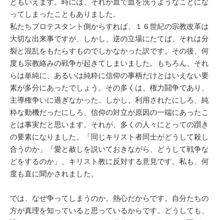
ともいえます。時には、それが血で血を洗うようなことにな
ってしまったこともありました。
私たちプロテスタント側からすれば、１６世紀の宗教改革は
大切な出来事ですが、しかし、逆の立場にたてば、それは分
裂と混乱をもたらすものでしかなかった訳です。その後、何
度も宗教絡みの戦争が起きてしまいました。もちろん、それ
らは単純に、あるいは純粋に信仰の事柄だけとはいえない要
素が多分にあったでしょう。その多くは、権力闘争であり、
主導権争いに過ぎなかった。しかし、利用されたにしろ、純
粋な動機だったにしろ、信仰の対立が原因の一端にあったこ
とは事実だと思います。それが、多くの人々にとっての躓き
の要素になりました。「同じキリスト者同士がどうして殺し
合うのか」「愛と赦しを説いておきながら、どうして戦争な
どをするのか」、キリスト教に反対する意見です。私も、何
度も直に聞かされました。
では、なぜ争ってしまうのか。熱心だからです。自分たちの
方が真理を知っていると思っているからです。どうしても、