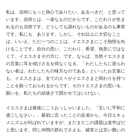
私は、信仰にもっと熱心でありたい、あるべきだ、と思って
います。信仰とは、一途なものだからです。こだわりが生ま
れるのも当然です。どうしても譲れないものがあるのも事実
です。私にも、あります。しかし、それ以上に大切なこと
は、いいえ、ただ一つのことは、イエスさまにこそ熱情を向
けることです。自分の思い、こだわり、希望、熱意にではな
くて、イエスさまその方に、です。ならば、当然イエスさま
の言葉に耳を傾けざるを得なくなる。「わたしたちに逆らわ
ない者は、わたしたちの味方なのである」といったお言葉に
も。イエスさまは、全ての人々がイエスさまと関わりを持つ
ことを願っておられるからです。そのイエスさまの思いを、
願いを、私たちの頑迷さで躓かせてはいけない。
イエスさまは最後にこうおっしゃいました。「互いに平和に
過ごしなさい」。最初に言ったことの反省から、今日エキュ
メニズムが叫ばれていますが、まだまだこの課題は道半ばだ
と思います。同じ仲間の群れでさえも、確実とは言い難いの