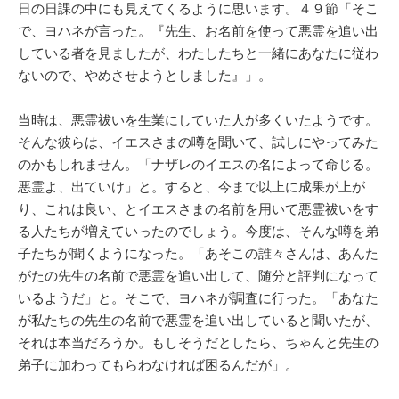
日の日課の中にも見えてくるように思います。４９節「そこ
で、ヨハネが言った。『先生、お名前を使って悪霊を追い出
している者を見ましたが、わたしたちと一緒にあなたに従わ
ないので、やめさせようとしました』」。
当時は、悪霊祓いを生業にしていた人が多くいたようです。
そんな彼らは、イエスさまの噂を聞いて、試しにやってみた
のかもしれません。「ナザレのイエスの名によって命じる。
悪霊よ、出ていけ」と。すると、今まで以上に成果が上が
り、これは良い、とイエスさまの名前を用いて悪霊祓いをす
る人たちが増えていったのでしょう。今度は、そんな噂を弟
子たちが聞くようになった。「あそこの誰々さんは、あんた
がたの先生の名前で悪霊を追い出して、随分と評判になって
いるようだ」と。そこで、ヨハネが調査に行った。「あなた
が私たちの先生の名前で悪霊を追い出していると聞いたが、
それは本当だろうか。もしそうだとしたら、ちゃんと先生の
弟子に加わってもらわなければ困るんだが」。