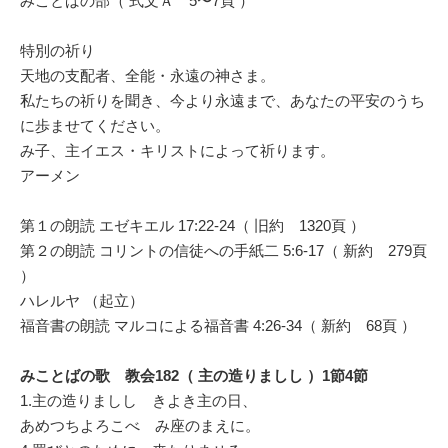
みことばの部（ 式文Ａ 5〜7頁 ）
特別の祈り
天地の支配者、全能・永遠の神さま。
私たちの祈りを聞き、今より永遠まで、あなたの平安のうち
に歩ませてください。
み子、主イエス・キリストによって祈ります。
アーメン
第１の朗読 エゼキエル 17:22-24（ 旧約 1320頁 ）
第２の朗読 コリントの信徒への手紙二 5:6-17（ 新約 279頁
）
ハレルヤ （起立）
福音書の朗読 マルコによる福音書 4:26-34（ 新約 68頁 ）
みことばの歌 教会182（ 主の造りましし ）1節4節
1.主の造りましし きよき主の日、
あめつちよろこべ み座のまえに。