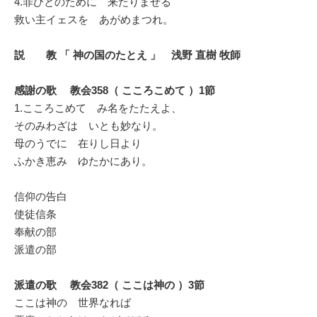
4.罪びとのために 来たりませる
救い主イェスを あがめまつれ。
説 教 「 神の国のたとえ 」 浅野 直樹 牧師
感謝の歌 教会358（ こころこめて ）1節
1.こころこめて み名をたたえよ、
そのみわざは いとも妙なり。
母のうでに 在りし日より
ふかき恵み ゆたかにあり。
信仰の告白
使徒信条
奉献の部
派遣の部
派遣の歌 教会382（ ここは神の ）3節
ここは神の 世界なれば