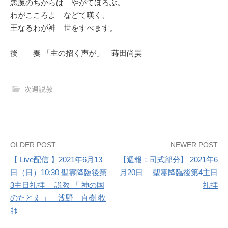
悪魔のちからは やがてほろぶ。
わがこころよ などて嘆く、
王なるわが神 世をすべます。
後 奏 「主の招く声が」 蒔田尚昊
次週説教
Post
OLDER POST
NEWER POST
【 Live配信 】2021年6月13
【週報：司式部分】 2021年6
navigation
日（日）10:30 聖霊降臨後第
月20日 聖霊降臨後第4主日
3主日礼拝 説教 「 神の国
礼拝
のたとえ 」 浅野 直樹 牧
師