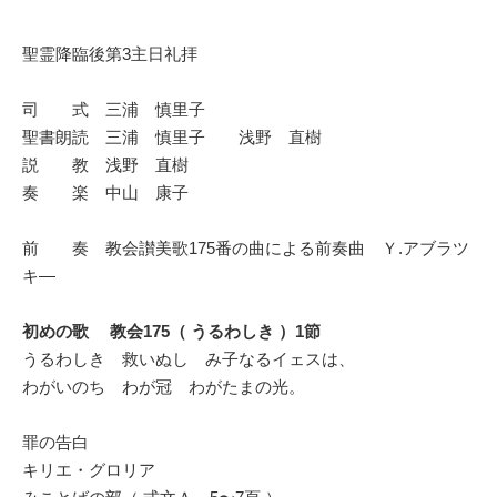
聖霊降臨後第3主日礼拝
司 式 三浦 慎里子
聖書朗読 三浦 慎里子 浅野 直樹
説 教 浅野 直樹
奏 楽 中山 康子
前 奏 教会讃美歌175番の曲による前奏曲 Ｙ.アブラツ
キ―
初めの歌 教会175（ うるわしき ）1節
うるわしき 救いぬし み子なるイェスは、
わがいのち わが冠 わがたまの光。
罪の告白
キリエ・グロリア