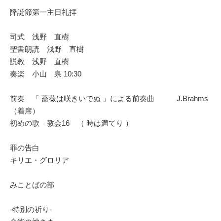
降誕節第一主日礼拝
司式 浅野 直樹
聖書朗読 浅野 直樹
説教 浅野 直樹
奏楽 小山 泉 10:30
前奏 「 薔薇は咲きいでぬ 」による前奏曲 J.Brahms
（着席）
初めの歌 教会16 （ 時は満てり ）
罪の告白
キリエ・グロリア
みことばの部
-特別の祈り-