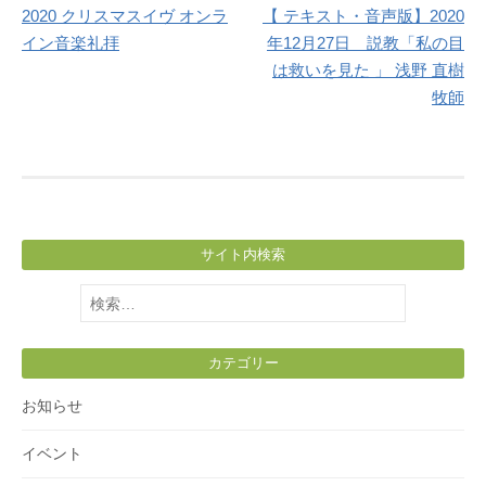
2020 クリスマスイヴ オンラ
【 テキスト・音声版】2020
navigation
イン音楽礼拝
年12月27日 説教「私の目
は救いを見た 」 浅野 直樹
牧師
サイト内検索
検
索:
カテゴリー
お知らせ
イベント