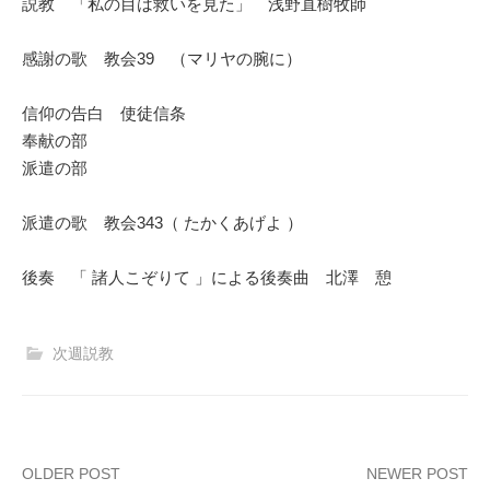
説教 「私の目は救いを見た」 浅野直樹牧師
感謝の歌 教会39 （マリヤの腕に）
信仰の告白 使徒信条
奉献の部
派遣の部
派遣の歌 教会343（ たかくあげよ ）
後奏 「 諸人こぞりて 」による後奏曲 北澤 憩
次週説教
Post
OLDER POST
NEWER POST