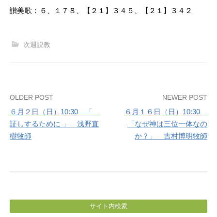
讃美歌：
６、１７８、【２１】３４５、【２１】３４２
次週説教
Post
OLDER POST
NEWER POST
６月２日（日）10:30 「
６月１６日（日）10:30
navigation
証しするために 」 浅野直
「なぜ神は三位一体なの
樹牧師
か？」 吉村博明牧師
サイト内検索