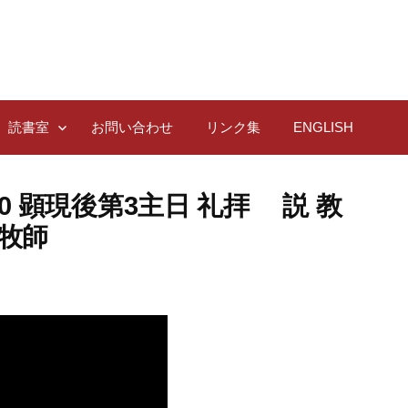
読書室
お問い合わせ
リンク集
ENGLISH
:30 顕現後第3主日 礼拝 説 教
 牧師