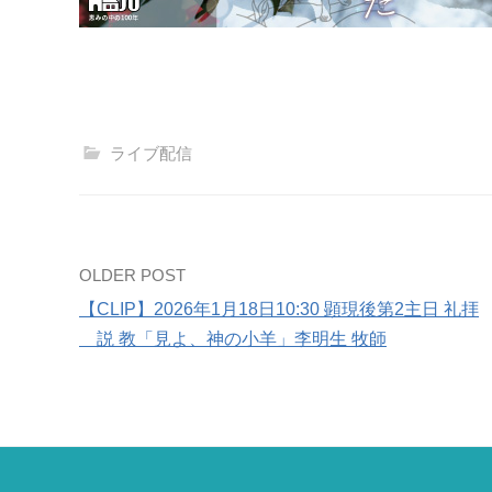
ライブ配信
Post
OLDER POST
【CLIP】2026年1月18日10:30 顕現後第2主日 礼拝
navigation
説 教「見よ、神の小羊」李明生 牧師