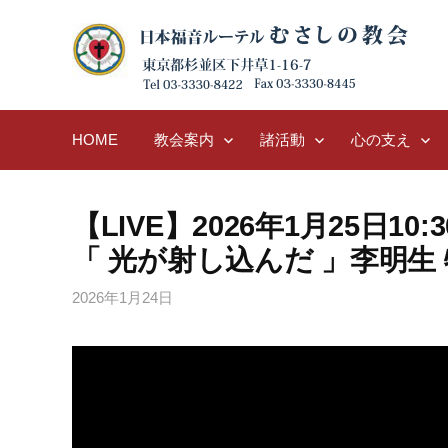
Skip
to
content
HOME
教会案内
諸活動
心の支え
【LIVE】2026年1月25日10
「 光が射し込んだ 」李明生
2026年1月24日