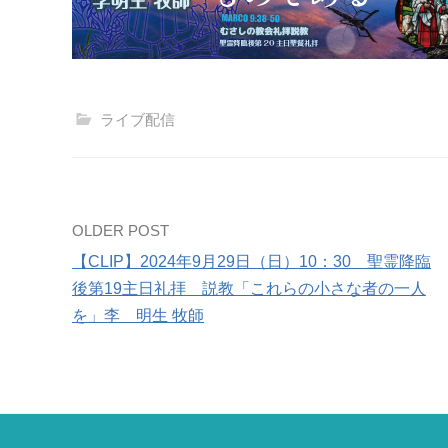
ライブ配信
Post
OLDER POST
【CLIP】2024年9月29日（日）10：30 聖霊降臨
navigation
後第19主日礼拝 説教「これらの小さな者の一人
を」李 明生 牧師