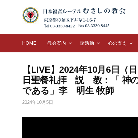
Skip
to
content
HOME
教会案内
諸活動
心の支え
【LIVE】2024年10月6日
日聖餐礼拝 説 教：「 神
である」李 明生 牧師
2024年10月5日