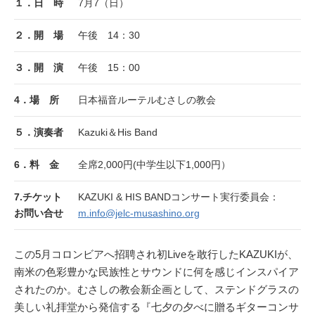
１．日 時
7月7（日）
２．開 場
午後 14：30
３．開 演
午後 15：00
4．場 所
日本福音ルーテルむさしの教会
５．演奏者
Kazuki＆His Band
6．料 金
全席2,000円(中学生以下1,000円）
7.チケット
KAZUKI & HIS BANDコンサート実行委員会：
お問い合せ
m.info@jelc-musashino.org
この5月コロンビアへ招聘され初Liveを敢行したKAZUKIが、
南米の色彩豊かな民族性とサウンドに何を感じインスパイア
されたのか。むさしの教会新企画として、ステンドグラスの
美しい礼拝堂から発信する『七夕の夕べに贈るギターコンサ