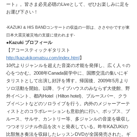
ート』。皆さま必見必聴のLiveとして、ぜひお楽しみに足を
お運び下さい！
-KAZUKI & HIS BANDコンサートの収益の一部は、ささやかですが東
日本大震災被災地の支援に使われます-
●Kazuki プロフィール
【アコースティックギタリスト
http://kazukikomatsu.com/index.html
】
10代よりジャンルを超えた音楽の才能を発揮し、広く人々の
心をつかむ。2008年Canada留学中に、国際交流の集いにギ
タリストとして出演し好評を博す。帰国後、2009年5月より
ソロ活動を開始。以降、ライブハウスのみならず大使館、野
外イベント、都内Hotel（Hilton hotel)、ブルースバー、クラ
ブイベントなどのソロライブを行う。内外のメジャーアーテ
ィストとのコラボレーションも意欲的に行い、ポップス、ブ
ルース、サルサ、カントリー等、多ジャンルの音楽を吸収し
つつオリジナル作品を次々と発表している。昨年KAZUKIの
比類無き奏法を収録したレッスンDVDが全国発売された。ギ