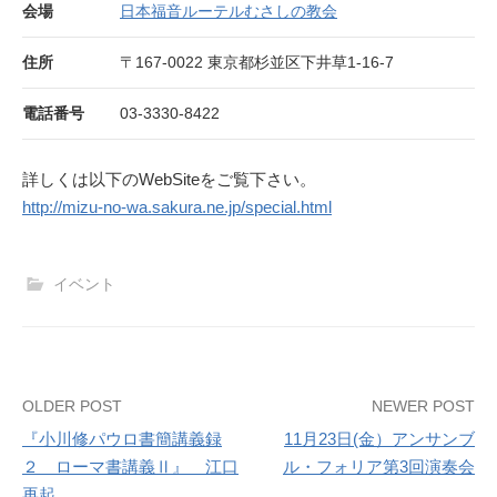
会場
日本福音ルーテルむさしの教会
住所
〒167-0022 東京都杉並区下井草1-16-7
電話番号
03-3330-8422
詳しくは以下のWebSiteをご覧下さい。
http://mizu-no-wa.sakura.ne.jp/special.html
イベント
Post
OLDER POST
NEWER POST
『小川修パウロ書簡講義録
11月23日(金）アンサンブ
navigation
２ ローマ書講義Ⅱ』 江口
ル・フォリア第3回演奏会
再起