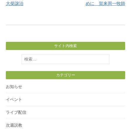
大柴譲治
めに 賀来周一牧師
サイト内検索
検
索:
カテゴリー
お知らせ
イベント
ライブ配信
次週説教