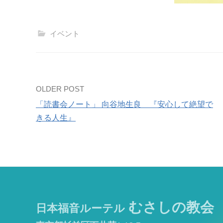
イベント
Post
OLDER POST
「読書会ノート」 向谷地生良 『安心して絶望で
navigation
きる人生』
むさしの教会
日本福音ルーテル