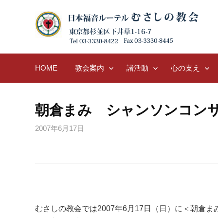
Skip
to
content
HOME
教会案内
諸活動
心の支え
朝倉まみ シャンソンコン
2007年6月17日
むさしの教会では2007年6月17日（日）に＜朝倉