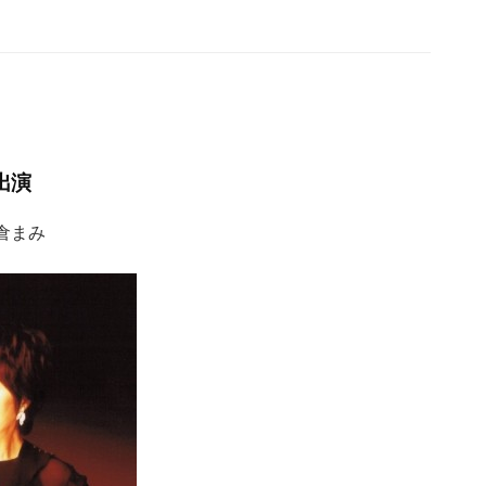
。
出演
倉まみ