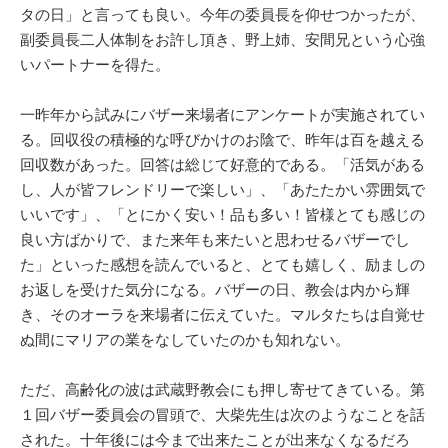
タの日」と言っても良い。今年の委員長を仰せつかったが、
副委員長二人体制をお許し頂き、野上姉、安間兄という心強
いパートナーを得た。
一昨年から試みにバザー来場者にアンケートが実施されてい
る。回収役の積極的な呼びかけのお陰で、昨年は百を越える
回収数があった。回答は総じて好意的である。「活気がある
し、人が皆フレンドリーで楽しい」、「あたたかい雰囲気で
いいです」、「とにかく安い！品も多い！皆様とても感じの
良い方ばかりで、また来年も来たいと思わせるバザーでし
た」といった感想を読んでいると、とても嬉しく、励ましの
お返しを受けた気分になる。バザーの日、教会は内から輝
き、そのオーラを来場者に伝えていた。マルタたちは自覚せ
ぬ間にマリアの業をなしていたのかも知れない。
ただ、高齢化の波は武蔵野教会にも押し寄せてきている。第
１回バザー委員会の冒頭で、大柴先生は次のようなことを話
された。十年後には今まで出来たことが出来なくなるだろ