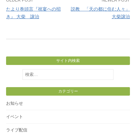
Post
OLDER POST
NEWER POST
たより巻頭言『祝宴への招
説教 「天の都に住む人々」
navigation
き』 大柴 譲治
大柴譲治
サイト内検索
検
索:
カテゴリー
お知らせ
イベント
ライブ配信