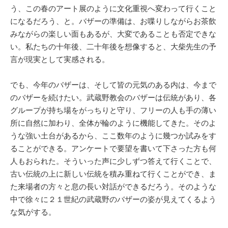
う、この春のアート展のように文化重視へ変わって行くこと
になるだろう、と。バザーの準備は、お喋りしながらお茶飲
みながらの楽しい面もあるが、大変であることも否定できな
い。私たちの十年後、二十年後を想像すると、大柴先生の予
言が現実として実感される。
でも、今年のバザーは、そして皆の元気のある内は、今まで
のバザーを続けたい。武蔵野教会のバザーは伝統があり、各
グループが持ち場をがっちりと守り、フリーの人も手の薄い
所に自然に加わり、全体が輪のように機能してきた。そのよ
うな強い土台があるから、ここ数年のように幾つか試みをす
ることができる。アンケートで要望を書いて下さった方も何
人もおられた。そういった声に少しずつ答えて行くことで、
古い伝統の上に新しい伝統を積み重ねて行くことができ、ま
た来場者の方々と息の長い対話ができるだろう。そのような
中で徐々に２１世紀の武蔵野のバザーの姿が見えてくるよう
な気がする。