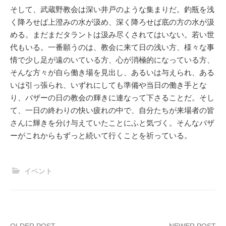
そして、武蔵野教会は深い井戸のような集まりだ。釣瓶を浅
く降ろせば上澄みの水が汲め、深く降ろせば底の方の水が汲
める。まだまだタラントは汲み尽くされてはいない。若い世
代もいる。一番願うのは、教会に来て日の浅い方、様々な事
情で少し足が遠のいている方、心が消極的になっている方、
そんな方々が自ら働き場を見出し、あるいは与えられ、ある
いは引っ張られ、いずれにしても準備や当日の働き手とな
り、バザーの日の教会の輝きに連なって下さることだ。そし
て、一日の終わりの快い疲れの中で、自分たちが来場者の皆
さんに輝きを分け与えていたことにふと気づく。そんなバザ
ーがこれからもずっと続いて行くことを祈っている。
イベント