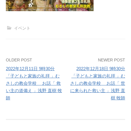
イベント
Post
OLDER POST
NEWER POST
2022年12月11日 9時30分
2022年12月18日 9時30分
navigation
「子どもと家族の礼拝 」む
「子どもと家族の礼拝 」む
さしの教会学校 お話「 救
さしの教会学校 お話「 世
い主の道備え 」浅野 直樹 牧
に来られた救い主 」浅野 直
師
樹 牧師