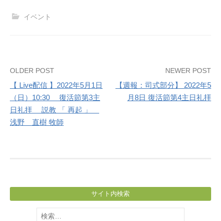
イベント
Post
OLDER POST
NEWER POST
【 Live配信 】2022年5月1日
【週報：司式部分】 2022年5
navigation
（日）10:30 復活節第3主
月8日 復活節第4主日礼拝
日礼拝 説教 「 再起 」
浅野 直樹 牧師
サイト内検索
検
索: