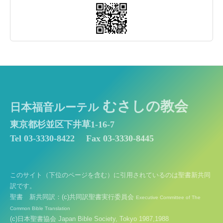
むさしの教会
日本福音ルーテル
東京都杉並区下井草1-16-7
Tel 03-3330-8422
Fax 03-3330-8445
このサイト（下位のページを含む）に引用されているのは聖書新共同
訳です。
聖書 新共同訳：(c)共同訳聖書実行委員会
Executive Committee of The
Common Bible Translation
(c)日本聖書協会 Japan Bible Society, Tokyo 1987,1988