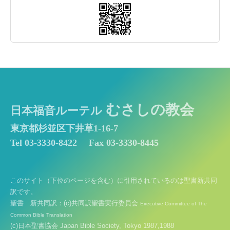
むさしの教会
日本福音ルーテル
東京都杉並区下井草1-16-7
Tel 03-3330-8422
Fax 03-3330-8445
このサイト（下位のページを含む）に引用されているのは聖書新共同
訳です。
聖書 新共同訳：(c)共同訳聖書実行委員会
Executive Committee of The
Common Bible Translation
(c)日本聖書協会 Japan Bible Society, Tokyo 1987,1988