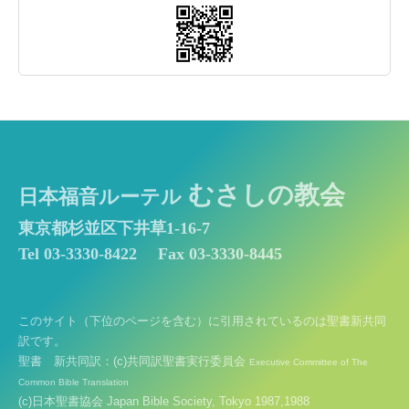
むさしの教会
日本福音ルーテル
東京都杉並区下井草1-16-7
Tel 03-3330-8422
Fax 03-3330-8445
このサイト（下位のページを含む）に引用されているのは聖書新共同
訳です。
聖書 新共同訳：(c)共同訳聖書実行委員会
Executive Committee of The
Common Bible Translation
(c)日本聖書協会 Japan Bible Society, Tokyo 1987,1988