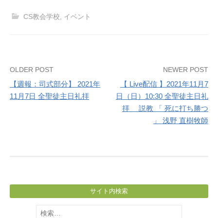
CS教会学校
,
イベント
Post
OLDER POST
NEWER POST
【週報：司式部分】 2021年
【 Live配信 】2021年11月7
navigation
11月7日 全聖徒主日礼拝
日（日）10:30 全聖徒主日礼
拝 説教 「 死に打ち勝つ
」 浅野 直樹牧師
サイト内検索
検
索: