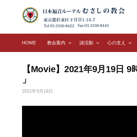
Skip
to
content
HOME
教会案内
諸活動
心の支え
【Movie】2021年9月19
」
2021年9月18日