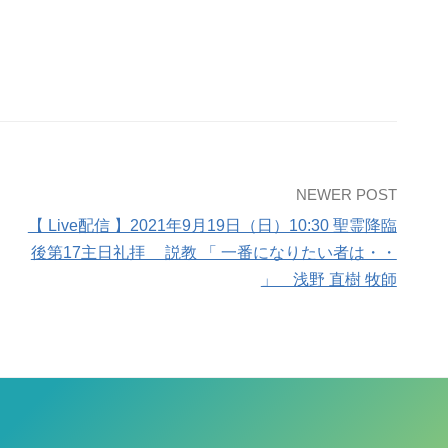
NEWER POST
【 Live配信 】2021年9月19日（日）10:30 聖霊降臨
後第17主日礼拝 説教 「 一番になりたい者は・・
」 浅野 直樹 牧師