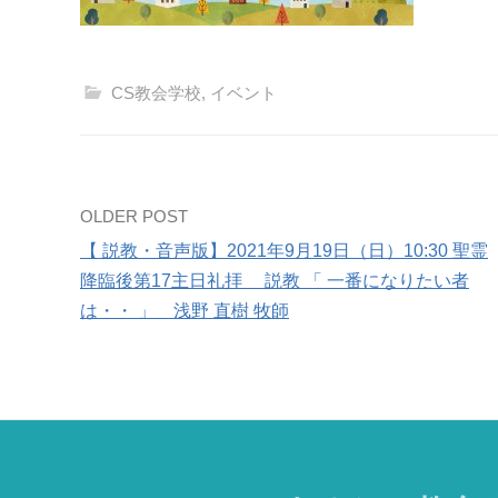
CS教会学校
,
イベント
Post
OLDER POST
【 説教・音声版】2021年9月19日（日）10:30 聖霊
navigation
降臨後第17主日礼拝 説教 「 一番になりたい者
は・・ 」 浅野 直樹 牧師