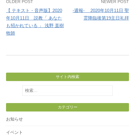
Post
OLDER POST
NEWER POST
【 テキスト・音声版】2020
-週報- 2020年10月11日 聖
navigation
年10月11日 説教「 あなた
霊降臨後第19主日礼拝
も招かれている 」 浅野 直樹
牧師
サイト内検索
検
索:
カテゴリー
お知らせ
イベント