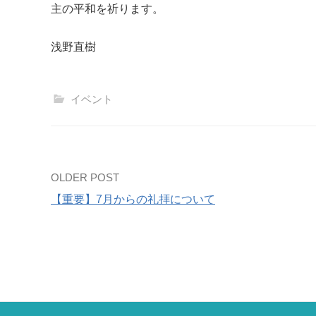
主の平和を祈ります。
浅野直樹
イベント
Post
OLDER POST
【重要】7月からの礼拝について
navigation