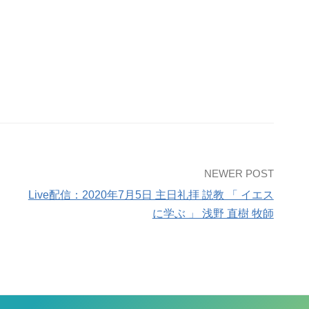
NEWER POST
Live配信：2020年7月5日 主日礼拝 説教 「 イエス
に学ぶ 」 浅野 直樹 牧師