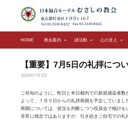
Skip
to
content
HOME
教会案内
諸活動
心の支え
【重要】7月5日の礼拝につ
2020年7月3日
ご存知のように、昨日と本日都内での新規感染者数が
よって、７月５日からの礼拝再開を予定していまし
再開については、状況を判断しつつ役員会で検討を
非常に残念ではありますが、引き続きご自宅での礼