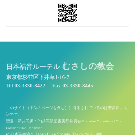
むさしの教会
日本福音ルーテル
東京都杉並区下井草1-16-7
Tel 03-3330-8422
Fax 03-3330-8445
このサイト（下位のページを含む）に引用されているのは聖書新共同
訳です。
聖書 新共同訳：(c)共同訳聖書実行委員会
Executive Committee of The
Common Bible Translation
(c)日本聖書協会 Japan Bible Society, Tokyo 1987,1988