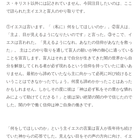
ス・キリスト以外には記されていません。今回注目したいのは、ここ
で語られた主イエスと盲人のやり取りです。
①イエスは言います。「（私に）何をしてほしいのか」。②盲人は、
「主よ、目が見えるようになりたいのです」と言った。③そこで、イ
エスは言われた。「見えるようになれ。あなたの信仰があなたを救っ
た」。 主はこのやり取りを通して盲人の願いが神の御心に適っている
ことを宣言します。盲人はそれまで自分が生きてきた闇の世界から自
分を解放してくれる者が必ず現れるという信仰を持っていたに違いあ
りません。最初から諦めていたなら主に向かって必死に叫び続けると
いうことはできなかったでしょう。何度も諦めかかったことはあった
かもしれません。しかしその度に彼は「神は必ず私をその豊かな憐れ
みによって助けてくださる！」と彼は深い絶望の闇の中で信じたので
した。闇の中で働く信仰は神ご自身の働きです。
「何をしてほしいのか」という主イエスの言葉は盲人が長年待ち続け
ていた神からの応答でした。見えない目をその声の方向に向け、イエ