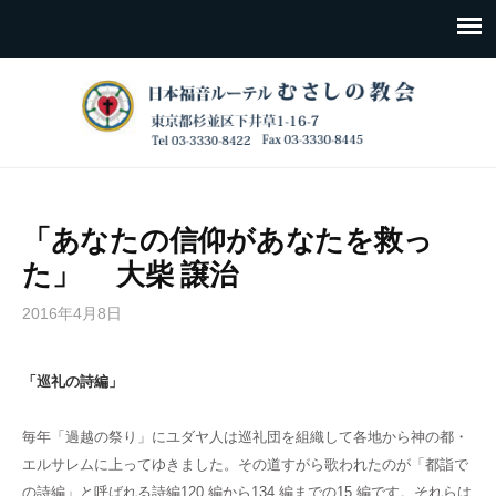
「あなたの信仰があなたを救っ
た」 大柴 譲治
2016年4月8日
「巡礼の詩編」
毎年「過越の祭り」にユダヤ人は巡礼団を組織して各地から神の都・
エルサレムに上ってゆきました。その道すがら歌われたのが「都詣で
の詩編」と呼ばれる詩編120 編から134 編までの15 編です。それらは