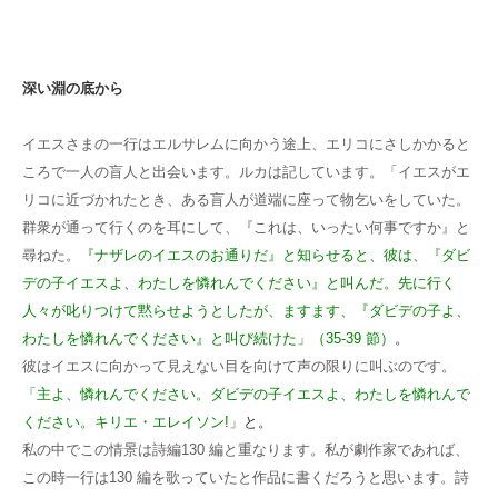
深い淵の底から
イエスさまの一行はエルサレムに向かう途上、エリコにさしかかると
ころで一人の盲人と出会います。ルカは記しています。「イエスがエ
リコに近づかれたとき、ある盲人が道端に座って物乞いをしていた。
群衆が通って行くのを耳にして、『これは、いったい何事ですか』と
尋ねた。
『ナザレのイエスのお通りだ』と知らせると、彼は、『ダビ
デの子イエスよ、わたしを憐れんでください』と叫んだ。先に行く
人々が叱りつけて黙らせようとしたが、ますます、『ダビデの子よ、
わたしを憐れんでください』と叫び続けた」（35-39 節）
。
彼はイエスに向かって見えない目を向けて声の限りに叫ぶのです。
「主よ、憐れんでください。ダビデの子イエスよ、わたしを憐れんで
ください。キリエ・エレイソン!」
と。
私の中でこの情景は詩編130 編と重なります。私が劇作家であれば、
この時一行は130 編を歌っていたと作品に書くだろうと思います。詩