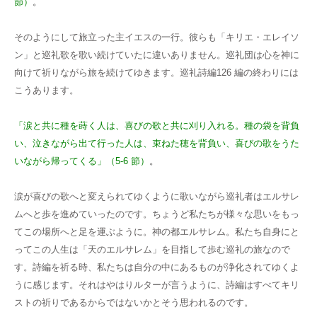
節）
。
そのようにして旅立った主イエスの一行。
彼らも「キリエ・エレイソ
ン」と巡礼歌を歌
い続けていたに違いありません。巡礼団は心
を神に
向けて祈りながら旅を続けてゆきま
す。巡礼詩編126 編の終わりには
こうありま
す。
「涙と共に種を蒔く人は、喜びの歌と共
に刈り入れる。種の袋を背負
い、泣きながら
出て行った人は、束ねた穂を背負い、喜びの
歌をうた
いながら帰ってくる」（5-6 節）
。
涙が喜びの歌へと変えられてゆくように歌いながら巡礼者はエルサレ
ムへと歩を進めていったのです。ちょうど私たちが様々な思いをもっ
てこの場所へと足を運ぶように。神の都エルサレム。私たち自身にと
ってこの人生は「天のエルサレム」を目指して歩む巡礼の旅なので
す。詩編を祈る時、私たちは自分の中にあるものが浄化されてゆくよ
うに感じます。それはやはりルターが言うように、詩編はすべてキリ
ストの祈りであるからではないかとそう思われるのです。