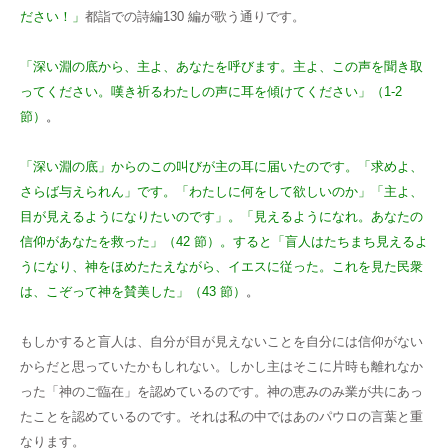
ださい！」
都詣での詩編130 編が歌う通りです。
「深い淵の底から、主よ、あなたを呼びます。主よ、この声を聞き取
ってください。嘆き祈るわたしの声に耳を傾けてください」（1-2
節）
。
「深い淵の底」からのこの叫びが主の耳に届いたのです。「求めよ、
さらば与えられん」です。「わたしに何をして欲しいのか」「主よ、
目が見えるようになりたいのです」。「見えるようになれ。あなたの
信仰があなたを救った」（42 節）。すると「盲人はたちまち見えるよ
うになり、神をほめたたえながら、イエスに従った。これを見た民衆
は、こぞって神を賛美した」（43 節）
。
もしかすると盲人は、自分が目が見えないことを自分には信仰がない
からだと思っていたかもしれない。しかし主はそこに片時も離れなか
った「神のご臨在」を認めているのです。神の恵みのみ業が共にあっ
たことを認めているのです。それは私の中ではあのパウロの言葉と重
なります。