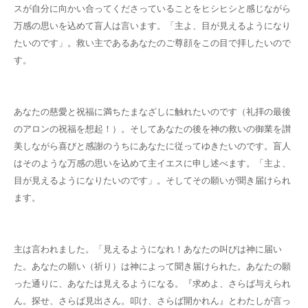
スが自分に向かい合ってくださっていることをヒシヒシと感じながら
万感の思いを込めて盲人は言います。「主よ、目が見えるようになり
たいのです」。救い主であるあなたのご尊顔をこの目で拝したいので
す。
あなたの慈愛と祝福に満ちたまなざしに触れたいのです（礼拝の最後
のアロンの祝福を想起！）。そしてあなたの後を神の救いの御業を讃
美しながら喜びと感謝のうちにあなたに従ってゆきたいのです。盲人
はそのような万感の思いを込めて主イエスに申し述べます。「主よ、
目が見えるようになりたいのです」。そしてその願いが聞き届けられ
ます。
主は言われました。「見えるようになれ！あなたの叫びは神に届い
た。あなたの願い（祈り）は神によって聞き届けられた。あなたの願
った通りに、あなたは見えるようになる。『求めよ、さらば与えられ
ん。探せ、さらば見出さん。叩け、さらば開かれん』とわたしが言っ