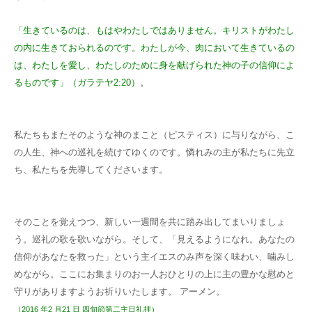
「生きているのは、もはやわたしではありません。キリストがわたし
の内に生きておられるのです。わたしが今、肉において生きているの
は、わたしを愛し、わたしのために身を献げられた神の子の信仰によ
るものです」（ガラテヤ2:20）
。
私たちもまたそのような神のまこと（ピスティス）に与りながら、こ
の人生、神への巡礼を続けてゆくのです。憐れみの主が私たちに先立
ち、私たちを先導してくださいます。
そのことを覚えつつ、新しい一週間を共に踏み出してまいりましょ
う。巡礼の歌を歌いながら。そして、「見えるようになれ。あなたの
信仰があなたを救った」という主イエスのみ声を深く味わい、噛みし
めながら。ここにお集まりのお一人おひとりの上に主の豊かな慰めと
守りがありますようお祈りいたします。 アーメン。
（2016 年2 月21 日 四旬節第二主日礼拝）