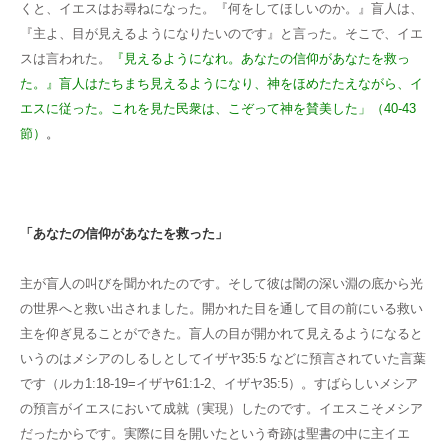
くと、イエスはお尋ねになった。『何をしてほしいのか。』盲人は、
『主よ、目が見えるようになりたいのです』と言った。そこで、イエ
スは言われた。
『見えるようになれ。あなたの信仰があなたを救
っ
た。』盲人はたちまち見えるようになり、神をほめたたえながら、イ
エスに従った。これを見た民衆は、こぞって神を賛美した」（40-43
節）
。
「あなたの信仰があなたを救った」
主が盲人の叫びを聞かれたのです。そして彼は闇の深い淵の底から光
の世界へと救い出されました。開かれた目を通して目の前にいる救い
主を仰ぎ見ることができた。盲人の目が開かれて見えるようになると
いうのはメシアのしるしとしてイザヤ35:5 などに預言されていた言葉
です（ルカ1:18-19=イザヤ61:1-2、イザヤ35:5）。すばらしいメシア
の預言がイエスにおいて成就（実現）したのです。イエスこそメシア
だったからです。実際に目を開いたという奇跡は聖書の中に主イエ