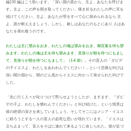
編130 編はこう歌います。「深い淵の底から、主よ、あなたを呼びま
す。主よ、この声を聞き取ってください。嘆き祈るわたしの声に耳を
傾けてください。主よ、あなたが罪をすべて心に留められるなら 主
よ、誰が耐ええましょう。しかし、赦しはあなたのもとにあり 人はあ
なたを畏れ敬うのです。
わたしは主に望みをおき、わたしの魂は望みをおき、御言葉を待ち望
みます。わたしの魂は主を待ち望みます、見張りが朝を待つにもまし
て、見張りが朝を待つにもまして」（1-6 節）
。
その盲人の「ダビデ
の子イエスよ、わたしをあわれんでください！」という悲痛な叫びは
深い闇の淵から、闇のどん底からイエスに向かって発せられた叫びで
した。
「先に行く人々が叱りつけて黙らせようとしたが、ますます、『ダビ
デの子よ、わたしを憐れんでください』と叫び続けた」という情景は
彼の絶望の深さを表していましょう。そしてそこにはメシア・イエス
に頼ろうとする一人の盲人の必死な思いが現れています。「イエスは
立ち止まって、盲人をそばに連れて来るように命じられた。彼が近づ