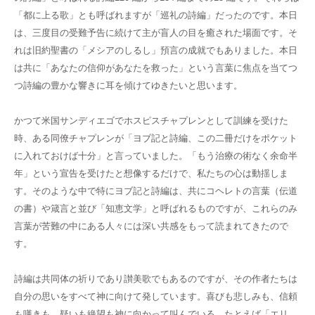
「都に上る歌」とも呼ばれますが「巡礼の詩編」だったのです。本日
は、三度目の受難予告に続けて主が盲人の目を癒された場面です。そ
れは旧約聖書の「メシアのしるし」預言の成就でもありました。本日
は共に「あなたの信仰があなたを救った」という言葉に焦点を当てつ
つ詩編の豊かな響きに耳を傾けてゆきたいと思います。
かつて米国サンディエゴでホスピスチャプレンとして訓練を受けた
時、ある同僚チャプレンが「ヨブ記と詩編、この二冊だけをポケット
に入れておけば十分」と言っていました。「もう治療の術なく余命半
年」という宣告を受けたと想像するだけで、私たちの心は動揺しま
す。そのような中で特にヨブ記と詩編は、共にコヘレトの言葉（伝道
の書）や箴言と並び「知恵文学」と呼ばれるものですが、これらのみ
言葉が苦難の中にある人々には深い共感をもって読まれてきたので
す。
詩編は共同体の祈りであり讃美歌でもあるのですが、その作者たちは
自分の思いをすべて神に向けて発しています。喜びも悲しみも、信頼
も嘆きも、疑いも絶望も神に向かって叫んでいる。たとえば「エリ、