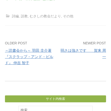
詩編
,
説教
,
むさしの教会だより
,
その他
Post
OLDER POST
NEWER POST
～読書会から～ 羽田 圭介著
弱さは強さです 賀来 周
navigation
『スクラップ・アンド・ビル
一
ド』 仲吉 智子
サイト内検索
検