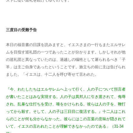
ストに従い巡礼を続けてゆくのです。
三度目の受難予告
本日の福音書の日課を読みますと、イエス
さまの一行もまたエルサレ
ムを目指す巡礼
団の一つであったことが分かります。しかし
それが他
の巡礼団と異なっていたのは、過越
しの犠牲として屠られるべき「子
羊」は主ご
自身であったということです。旅立ちの前に
主は告げられ
ました。「イエスは、十二人を
呼び寄せて言われた。
『今、わたしたちはエ
ルサレムへ上って行く。人の子について預言
者
が書いたことはみな実現する。人の子は異
邦人に引き渡されて、侮辱
され、乱暴な仕打
ちを受け、唾をかけられる。彼らは人の子を、
鞭打
ってから殺す。そして、人の子は三日目
に復活する。』十二人はこれ
らのことが何も
分からなかった。彼らにはこの言葉の意味が
隠されて
いて、イエスの言われたことが理解
できなかったのである」（31-34