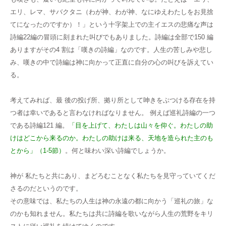
エリ、レマ、サバクタニ（わが神、わが神、なにゆえわたしをお見捨
てになったのですか）！」という十字架上での主イエスの悲痛な声は
詩編22編の冒頭に刻まれた叫びでもありました。詩編は全部で150 編
ありますがその4 割は「嘆きの詩編」なのです。人生の苦しみや悲し
み、嘆きの中で詩編は神に向かって正直に自分の心の叫びを訴えてい
る。
考えてみれば、最 後の投げ所、拠り所として呻きをぶつける存在を持
つ者は幸いであると言わなければなりません。
例えば巡礼詩編の一つ
である詩編121 編。
「目を上げて、わたしは山々を仰ぐ。わたしの助
けはどこから来るのか。わたしの助けは来る、天地を造られた主のも
とから」（1-5節）
。何と味わい深い詩編でしょうか。
神が 私たちと共にあり、まどろむことなく私たちを見守っていてくだ
さるのだというのです。
その意味では、私たちの人生は神の永遠の都に向かう「巡礼の旅」な
のかも知れません。私たちは共に詩編を歌いながら人生の荒野をキリ