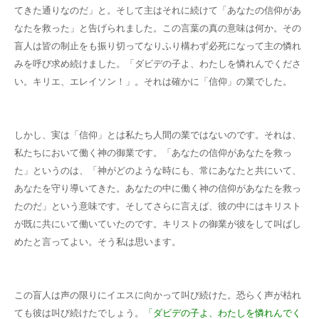
てきた通りなのだ」と。そして主はそれに続けて「あなたの信仰があ
なたを救った」と告げられました。この言葉の真の意味は何か。その
盲人は皆の制止をも振り切ってなりふり構わず必死になって主の憐れ
みを呼び求め続けました。「ダビデの子よ、わたしを憐れんでくださ
い。キリエ、エレイソン！」。それは確かに「信仰」の業でした。
しかし、実は「信仰」とは私たち人間の業ではないのです。それは、
私たちにおいて働く神の御業です。「あなたの信仰があなたを救っ
た」というのは、「神がどのような時にも、常にあなたと共にいて、
あなたを守り導いてきた。あなたの中に働く神の信仰があなたを救っ
たのだ」という意味です。そしてさらに言えば、彼の中にはキリスト
が既に共にいて働いていたのです。キリストの御業が彼をして叫ばし
めたと言ってよい。そう私は思います。
この盲人は声の限りにイエスに向かって叫び続けた。恐らく声が枯れ
ても彼は叫び続けたでしょう。
「ダビデの子よ、わたしを憐れんでく