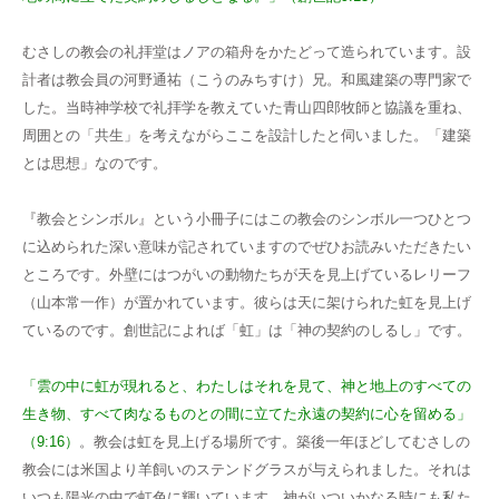
むさしの教会の礼拝堂はノアの箱舟をかたどって造られています。設
計者は教会員の河野通祐（こうのみちすけ）兄。和風建築の専門家で
した。当時神学校で礼拝学を教えていた青山四郎牧師と協議を重ね、
周囲との「共生」を考えながらここを設計したと伺いました。「建築
とは思想」なのです。
『教会とシンボル』という小冊子にはこの教会のシンボル一つひとつ
に込められた深い意味が記されていますのでぜひお読みいただきたい
ところです。外壁にはつがいの動物たちが天を見上げているレリーフ
（山本常一作）が置かれています。彼らは天に架けられた虹を見上げ
ているのです。創世記によれば「虹」は「神の契約のしるし」です。
「雲の中に虹が現れると、わたしはそれを見て、神と地上のすべての
生き物、すべて肉なるものとの間に立てた永遠の契約に心を留める」
（9:16）
。教会は虹を見上げる場所です。築後一年ほどしてむさしの
教会には米国より羊飼いのステンドグラスが与えられました。それは
いつも陽光の中で虹色に輝いています。神がいついかなる時にも私た