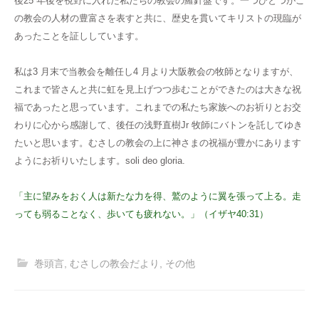
後25 年後を視野に入れた私たちの教会の羅針盤です。一つひとつがこ
の教会の人材の豊富さを表すと共に、歴史を貫いてキリストの現臨が
あったことを証ししています。
私は3 月末で当教会を離任し4 月より大阪教会の牧師となりますが、
これまで皆さんと共に虹を見上げつつ歩むことができたのは大きな祝
福であったと思っています。これまでの私たち家族へのお祈りとお交
わりに心から感謝して、後任の浅野直樹Jr 牧師にバトンを託してゆき
たいと思います。むさしの教会の上に神さまの祝福が豊かにあります
ようにお祈りいたします。soli deo gloria.
「主に望みをおく人は新たな力を得、鷲のように翼を張って上る。走
っても弱ることなく、歩いても疲れない。」（イザヤ40:31）
巻頭言
,
むさしの教会だより
,
その他