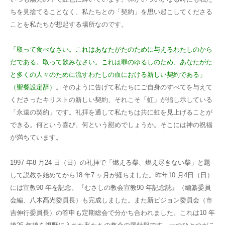
ちを見捨てることなく、私たちとの「契約」を思い起こしてくださる
ことを私たちが想起する場所なのです。
「取って食べなさい。これはあなたがたのために与えるわたしのから
だである。取って飮みなさい。これは罪のゆるしのため、あなた
がた
と多くの人々のために流すわたしの血における新しい契約である」
（聖餐設定辞）
。そのように告げて私たちにご自身のすべてを与えて
くださったキリストの新しい契約、それこそ「虹」が指し示している
「永遠の契約」です。礼拝を通して私たちは共に虹を見上げることが
できる。何という喜び、何という慰めでしょうか。そこには神の祝福
が満ちています。
1997 年8 月24 日（日）の礼拝で「燃える柴、燃え尽きない柴」と題
して説教を始めてから18 年7 ヶ月が経ちました。昨年10 月4日（日）
には宣教90 年を記念。『むさしの教会宣教90 年記念誌』（編纂委員
会編、八木髙光委員長）も完成しました。また新ビジョン委員会（市
吉伸行委員長）の答申も定期総会で分かち合われました。これは10 年