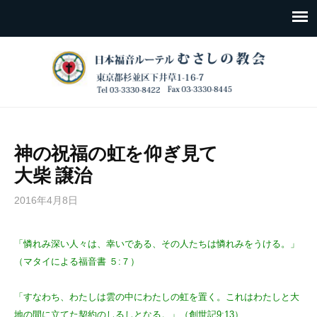
神の祝福の虹を仰ぎ見て
大柴 譲治
2016年4月8日
「憐れみ深い人々は、幸いである、その人たちは憐れみをうける。」
（マタイによる福音書 ５:７）
「すなわち、わたしは雲の中にわたしの虹を置く。これはわたしと大
地の間に立てた契約のしるしとなる。」（創世記9:13）