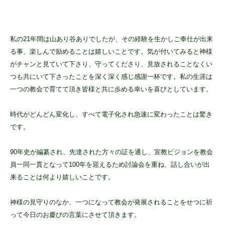
私の21年間は山あり谷ありでしたが、その経験を生かしご奉仕が出来
る事、楽しんで励めることは嬉しいことです。気が付いてみると神様
がチャンと見ていて下さり、守ってくださり、見放されることなくい
つも共にいて下さったことを深く深く感じ感謝一杯です。私の生涯は
一つの教会で育てて頂き皆様と共に歩める幸いを喜びとしています。
時代がどんどん変化し、すべて電子化され急速に変わったことは驚き
です。
90年史が編纂され、先達された方々の証を通し、宣教ビジョンを教会
員一同一貫となって100年を迎えるため討論会を重ね、話し合いが出
来ることは何より嬉しいことです。
神様の見守りのなか、一つになって教会が発展されることをせつに祈
って今日のお慶びの言葉にさせて頂きます。