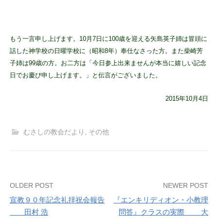
もう一言申し上げます。10月7日に100歳を迎える矢島英子姉は冒頭に
話した神学校の日曜学校に（昭和8年）奉仕なさった方。また柴崎芳
子姉は99歳の方。お二方は「今日参上出来ませんが本当に嬉しい記念
日でお慶び申し上げます。」と伝言がございました。
2015年10月4日
むさしの教会だより
,
その他
Post
OLDER POST
NEWER POST
宣教９０年記念礼拝祝会報告
『エンキリディオン・小教理
navigation
田村 浩
問答』クラスの実際 大