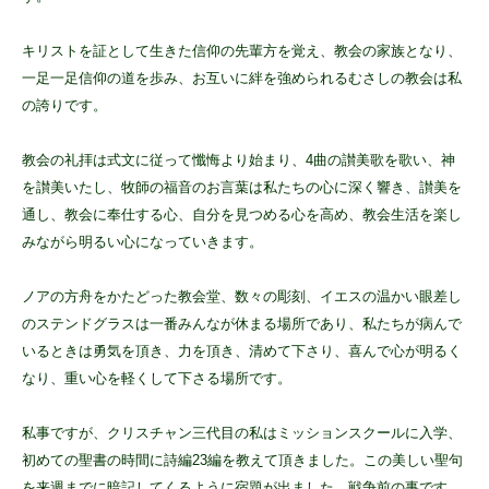
キリストを証として生きた信仰の先輩方を覚え、教会の家族となり、
一足一足信仰の道を歩み、お互いに絆を強められるむさしの教会は私
の誇りです。
教会の礼拝は式文に従って懺悔より始まり、4曲の讃美歌を歌い、神
を讃美いたし、牧師の福音のお言葉は私たちの心に深く響き、讃美を
通し、教会に奉仕する心、自分を見つめる心を高め、教会生活を楽し
みながら明るい心になっていきます。
ノアの方舟をかたどった教会堂、数々の彫刻、イエスの温かい眼差し
のステンドグラスは一番みんなが休まる場所であり、私たちが病んで
いるときは勇気を頂き、力を頂き、清めて下さり、喜んで心が明るく
なり、重い心を軽くして下さる場所です。
私事ですが、クリスチャン三代目の私はミッションスクールに入学、
初めての聖書の時間に詩編23編を教えて頂きました。この美しい聖句
を来週までに暗記してくるように宿題が出ました。戦争前の事です。