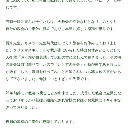
園に勤めていた私は今度は教師として招かれました。ベビーブーム時
代です。
当時一緒に遊んだ子供たちは、今教会の立派な柱となり、力となり、
自分の教会のご奉仕に励んでおり、本当に嬉しく感謝の限りです。
賀来先生、キスラー先生時代はしばらく教会をお休みしておりまし
た。クリスマスキャロルが我が家にいらした時はお休みどころとして
35年間「お汁粉や白菜漬」で沢山の方に楽しんで頂きました。その頃
の集会は自宅周りでしたので「いとすぎ例会」が我が家である時は母
が必ず「ちらし寿司を作ってね」と所望されいつも30人位の方がいら
して下さいました。母は「いとすぎ」の先輩です。
21年前嬉しい教会へ戻ることが出来ました。成長した教会は立派にな
っておりすっかり基礎が組織化され皆様のお顔がお元気にイキイキな
さっておりました。
役員の皆様のご奉仕に感謝しております。