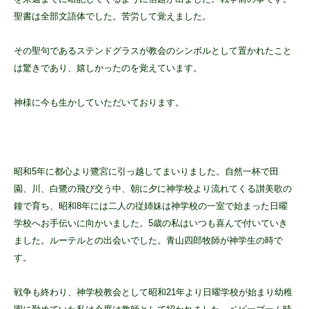
聖書は全部文語体でした。苦労して覚えました。
その聖句であるステンドグラスが教会のシンボルとして置かれたこと
は驚きであり、嬉しかったのを覚えています。
神様に今も生かしていただいております。
昭和5年に都心より鷺宮に引っ越してまいりました。自然一杯で田
園、川、白鷺の飛び交う中、朝に夕に神学校より流れてくる讃美歌の
鐘で育ち、昭和8年には二人の従姉妹は神学校の一室で始まった日曜
学校へお手伝いに向かいました。5歳の私はいつも喜んで付いていき
ました。ルーテルとの出会いでした。青山四郎牧師が神学生の時で
す。
戦争も終わり、神学校教会として昭和21年より日曜学校が始まり幼稚