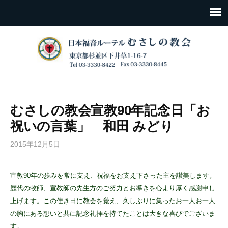
むさしの教会宣教90年記念日「お
祝いの言葉」 和田 みどり
2015年12月5日
宣教90年の歩みを常に支え、祝福をお支え下さった主を讃美します。
歴代の牧師、宣教師の先生方のご努力とお導きを心より厚く感謝申し
上げます。この佳き日に教会を覚え、久しぶりに集ったお一人お一人
の胸にある想いと共に記念礼拝を持てたことは大きな喜びでございま
す。