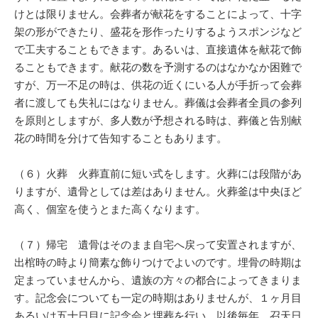
けとは限りません。会葬者が献花をすることによって、十字
架の形ができたり、盛花を形作ったりするようスポンジなど
で工夫することもできます。あるいは、直接遺体を献花で飾
ることもできます。献花の数を予測するのはなかなか困難で
すが、万一不足の時は、供花の近くにいる人が手折って会葬
者に渡しても失礼にはなりません。葬儀は会葬者全員の参列
を原則としますが、多人数が予想される時は、葬儀と告別献
花の時間を分けて告知することもあります。
（６）火葬 火葬直前に短い式をします。火葬には段階があ
りますが、遺骨としては差はありません。火葬釜は中央ほど
高く、個室を使うとまた高くなります。
（７）帰宅 遺骨はそのまま自宅へ戻って安置されますが、
出棺時の時より簡素な飾りつけでよいのです。埋骨の時期は
定まっていませんから、遺族の方々の都合によってきまりま
す。記念会についても一定の時期はありませんが、１ヶ月目
あるいは五十日目に記念会と埋葬を行い、以後毎年、召天日