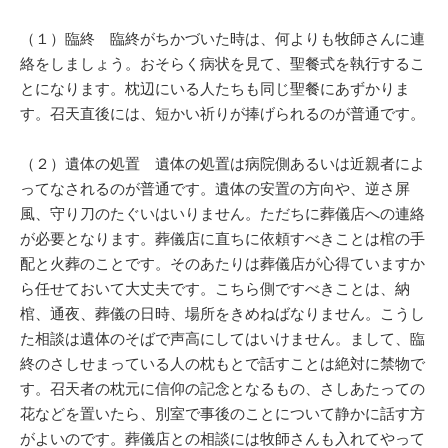
（１）臨終 臨終がちかづいた時は、何よりも牧師さんに連
絡をしましょう。おそらく病状を見て、聖餐式を執行するこ
とになります。枕辺にいる人たちも同じ聖餐にあずかりま
す。召天直後には、短かい祈りが捧げられるのが普通です。
（２）遺体の処置 遺体の処置は病院側あるいは近親者によ
ってなされるのが普通です。遺体の安置の方向や、逆さ屏
風、守り刀のたぐいはいりません。ただちに葬儀店への連絡
が必要となります。葬儀店に直ちに依頼すべきことは棺の手
配と火葬のことです。そのあたりは葬儀店が心得ていますか
ら任せておいて大丈夫です。こちら側ですべきことは、納
棺、通夜、葬儀の日時、場所をきめねばなりません。こうし
た相談は遺体のそばで声高にしてはいけません。まして、臨
終のさしせまっている人の枕もとで話すことは絶対に禁物で
す。召天者の枕元に信仰の記念となるもの、さしあたっての
花などを置いたら、別室で事後のことについて静かに話す方
がよいのです。葬儀店との相談には牧師さんも入れてやって