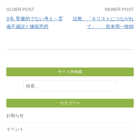
Post
OLDER POST
NEWER POST
3-B. 聖書的でない考え～霊
説教 「キリストにつながれ
navigation
魂不滅説と煉獄思想
て」 賀来周一牧師
サイト内検索
検
索:
カテゴリー
お知らせ
イベント