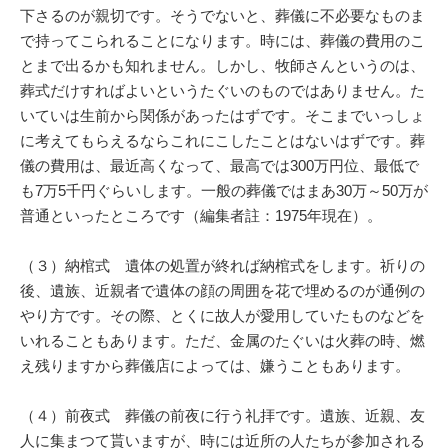
下さるのが親切です。そうでないと、葬儀に不必要なものま
で持ってこられることになります。時には、葬儀の費用のこ
とまで出るかも知れません。しかし、牧師さんというのは、
葬式だけすればよいというたぐいのものではありません。た
いていは生前から関係があったはずです。そこまでいっしょ
に考えてもらえるならこれにこしたことはないはずです。葬
儀の費用は、最近高くなって、最高では300万円位、最低で
も7万5千円ぐらいします。一般の葬儀ではまあ30万～50万が
普通といったところです（編集者註：1975年現在）。
（３）納棺式 遺体の処置が終れば納棺式をします。祈りの
後、遺族、近親者で遺体の顔の周囲を花で埋めるのが通例の
やり方です。その際、とくに故人が愛用していたものなどを
いれることもあります。ただ、金属のたぐいは火葬の時、燃
え残りますから葬儀店によっては、嫌うこともあります。
（４）前夜式 葬儀の前夜に行う礼拝です。遺族、近親、友
人に集まつて貰いますが、時には近所の人たちが参加される