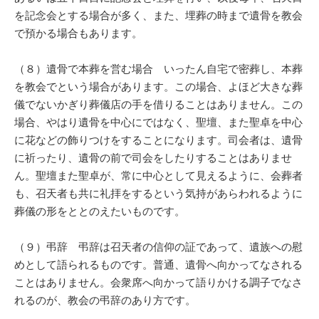
を記念会とする場合が多く、また、埋葬の時まで遺骨を教会
で預かる場合もあります。
（８）遺骨で本葬を営む場合 いったん自宅で密葬し、本葬
を教会でという場合があります。この場合、よほど大きな葬
儀でないかぎり葬儀店の手を借りることはありません。この
場合、やはり遺骨を中心にではなく、聖壇、また聖卓を中心
に花などの飾りつけをすることになります。司会者は、遺骨
に祈ったり、遺骨の前で司会をしたりすることはありませ
ん。聖壇また聖卓が、常に中心として見えるように、会葬者
も、召天者も共に礼拝をするという気持があらわれるように
葬儀の形をととのえたいものです。
（９）弔辞 弔辞は召天者の信仰の証であって、遺族への慰
めとして語られるものです。普通、遺骨へ向かってなされる
ことはありません。会衆席へ向かって語りかける調子でなさ
れるのが、教会の弔辞のあり方です。