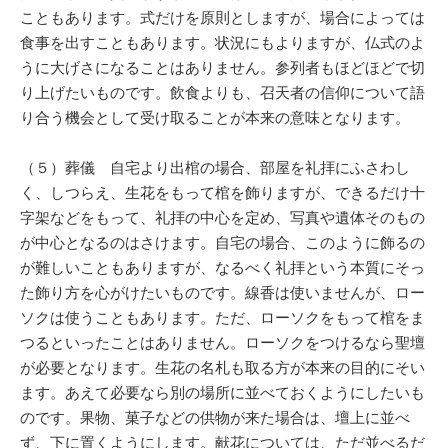
こともあります。式だけを原則としますが、場合によっては
食事を出すこともあります。状況にもよりますが、仏式のよ
うに大げさになることはありません。参列者もほどほどで切
り上げたいものです。飲食よりも、召天者の信仰について語
り合う機会として受け取ることが本来の意味となります。
（５）葬儀 自宅より出棺の場合、部屋を礼拝にふさわし
く、しつらえ、生花をもって棺を飾りますが、できるだけ十
字架などをもって、礼拝の中心を定め、写真や遺体そのもの
が中心となるのはさけます。自宅の場合、このように飾るの
が難しいこともありますが、なるべく礼拝という本質にそっ
た飾り方を心がけたいものです。線香は使いませんが、ロー
ソクは使うこともあります。ただ、ローソクをもって棺をま
つるといったことはありません。ローソクをつけるなら聖壇
が必要となります。生花の名札も取る方が本来の目的にそい
ます。あえて必要なら別の場所に並べておくようにしたいも
のです。果物、菓子などの供物が来た場合は、壇上に並べ
ず、下に置くようにします。献花については、ただ並べるだ