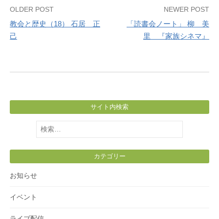
Post
OLDER POST
NEWER POST
教会と歴史（18） 石居 正
「読書会ノート」 柳 美
navigation
己
里 『家族シネマ』
サイト内検索
検
索:
カテゴリー
お知らせ
イベント
ライブ配信