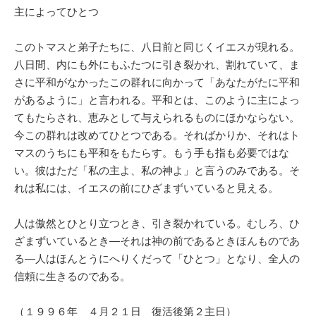
主によってひとつ
このトマスと弟子たちに、八日前と同じくイエスが現れる。
八日間、内にも外にもふたつに引き裂かれ、割れていて、ま
さに平和がなかったこの群れに向かって「あなたがたに平和
があるように」と言われる。平和とは、このように主によっ
てもたらされ、恵みとして与えられるものにほかならない。
今この群れは改めてひとつである。そればかりか、それはト
マスのうちにも平和をもたらす。もう手も指も必要ではな
い。彼はただ「私の主よ、私の神よ」と言うのみである。そ
れは私には、イエスの前にひざまずいていると見える。
人は傲然とひとり立つとき、引き裂かれている。むしろ、ひ
ざまずいているとき―それは神の前であるときほんものであ
る―人はほんとうにへりくだって「ひとつ」となり、全人の
信頼に生きるのである。
（１９９６年 ４月２１日 復活後第２主日）