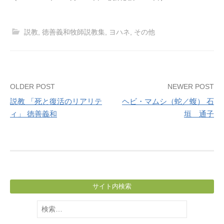
説教
,
徳善義和牧師説教集
,
ヨハネ
,
その他
Post
OLDER POST
NEWER POST
説教 「死と復活のリアリテ
ヘビ・マムシ（蛇／蝮） 石
navigation
ィ」 徳善義和
垣 通子
サイト内検索
検
索: