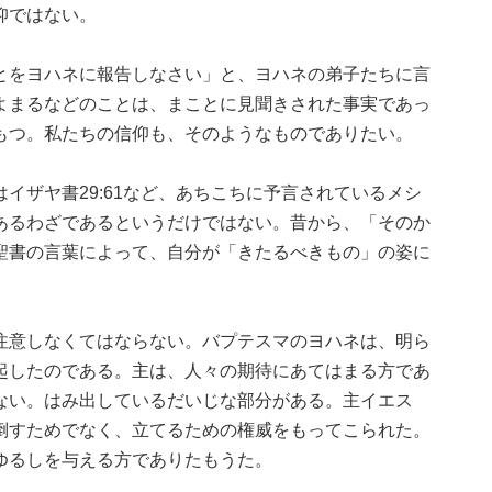
仰ではない。
とをヨハネに報告しなさい」と、ヨハネの弟子たちに言
よまるなどのことは、まことに見聞きされた事実であっ
もつ。私たちの信仰も、そのようなものでありたい。
イザヤ書29:61など、あちこちに予言されているメシ
あるわざであるというだけではない。昔から、「そのか
聖書の言葉によって、自分が「きたるべきもの」の姿に
注意しなくてはならない。バプテスマのヨハネは、明ら
起したのである。主は、人々の期待にあてはまる方であ
ない。はみ出しているだいじな部分がある。主イエス
倒すためでなく、立てるための権威をもってこられた。
ゆるしを与える方でありたもうた。