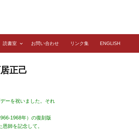
読書室
お問い合わせ
リンク集
ENGLISH
石居正己
ングデーを祝いました。それ
6-1968年）の復刻版
れた恩師を記念して。