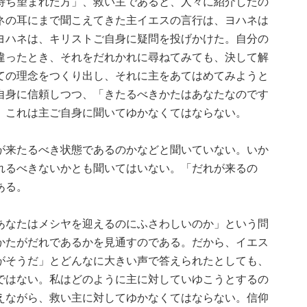
待ち望まれた方」、救い主であると、人々に紹介したの
ネの耳にまで聞こえてきた主イエスの言行は、ヨハネは
ヨハネは、キリストご自身に疑問を投げかけた。自分の
違ったとき、それをだれかれに尋ねてみても、決して解
ての理念をつくり出し、それに主をあてはめてみようと
自身に信頼しつつ、「きたるべきかたはあなたなのです
、これは主ご自身に聞いてゆかなくてはならない。
が来たるべき状態であるのかなどと聞いていない。いか
れるべきないかとも聞いてはいない。「だれが来るの
ある。
あなたはメシヤを迎えるのにふさわしいのか」という問
かたがだれであるかを見通すのである。だから、イエス
がそうだ」とどんなに大きい声で答えられたとしても、
ではない。私はどのように主に対していゆこうとするの
えながら、救い主に対してゆかなくてはならない。信仰