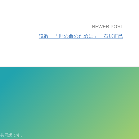
NEWER POST
説教 「世の命のために」 石居正己
新共同訳です。