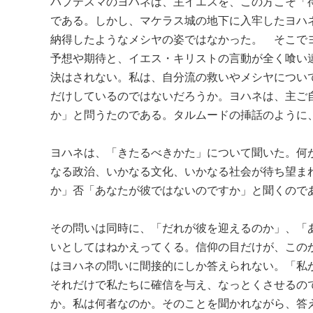
バプテスマのヨハネは、主イエスを、この方こそ「
である。しかし、マケラス城の地下に入牢したヨハ
納得したようなメシヤの姿ではなかった。 そこで
予想や期待と、イエス・キリストの言動が全く喰い
決はされない。私は、自分流の救いやメシヤについ
だけしているのではないだろうか。ヨハネは、主ご
か」と問うたのである。タルムードの挿話のように
ヨハネは、「きたるべきかた」について聞いた。何
なる政治、いかなる文化、いかなる社会が待ち望ま
か」否「あなたが彼ではないのですか」と聞くので
その問いは同時に、「だれが彼を迎えるのか」、「
いとしてはねかえってくる。信仰の目だけが、この
はヨハネの問いに間接的にしか答えられない。「私
それだけで私たちに確信を与え、なっとくさせるの
か。私は何者なのか。そのことを聞かれながら、答