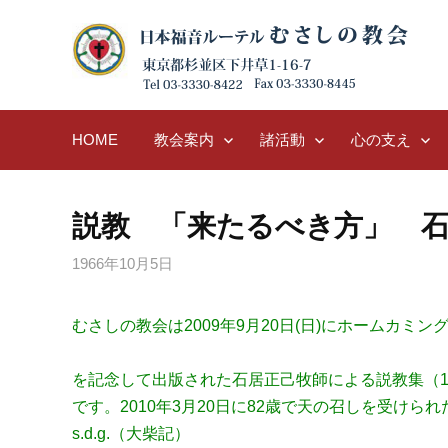
Skip
to
content
HOME
教会案内
諸活動
心の支え
説教 「来たるべき方」 
1966年10月5日
むさしの教会は2009年9月20日(日)にホームカミ
を記念して出版された石居正己牧師による説教集（196
です。2010年3月20日に82歳で天の召しを受けら
s.d.g.（大柴記）