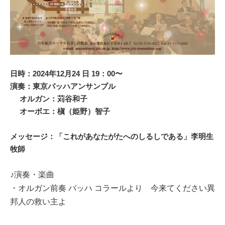
日時：2024年12月24 日 19：00〜
演奏：東京バッハアンサンブル
オルガン：苅谷和子
オーボエ：槇（姫野）智子
メッセージ：「これがあなたがたへのしるしである」李明生
牧師
♪演奏・楽曲
・オルガン前奏 バッハ コラールより 今来てください異
邦人の救い主よ